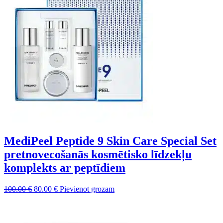
MediPeel Peptide 9 Skin Care Special Set
pretnovecošanās kosmētisko līdzekļu
komplekts ar peptīdiem
Sākotnējā
Pašreizējā
100.00
€
80.00
€
Pievienot grozam
cena
cena
bija:
ir:
100.00 €.
80.00 €.