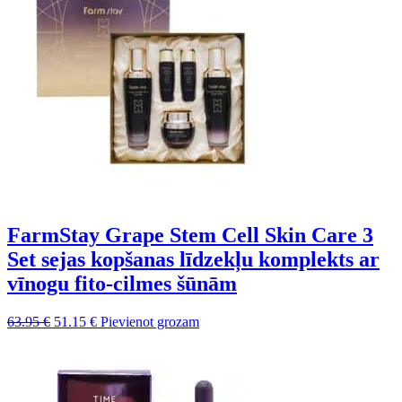
FarmStay Grape Stem Cell Skin Care 3
Set sejas kopšanas līdzekļu komplekts ar
vīnogu fito-cilmes šūnām
Sākotnējā
Pašreizējā
63.95
€
51.15
€
Pievienot grozam
cena
cena
bija:
ir:
63.95 €.
51.15 €.