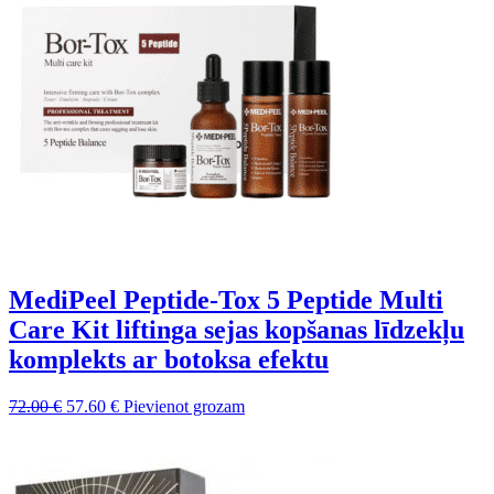
MediPeel Peptide-Tox 5 Peptide Multi
Care Kit liftinga sejas kopšanas līdzekļu
komplekts ar botoksa efektu
Sākotnējā
Pašreizējā
72.00
€
57.60
€
Pievienot grozam
cena
cena
bija:
ir:
72.00 €.
57.60 €.