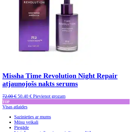
Missha Time Revolution Night Repair
atjaunojošs nakts serums
Sākotnējā
Pašreizējā
72.00
€
50.40
€
Pievienot grozam
cena
cena
TOP
bija:
ir:
Visas atlaides
72.00 €.
50.40 €.
Sazinieties ar mums
Mūsu veikali
Piegāde