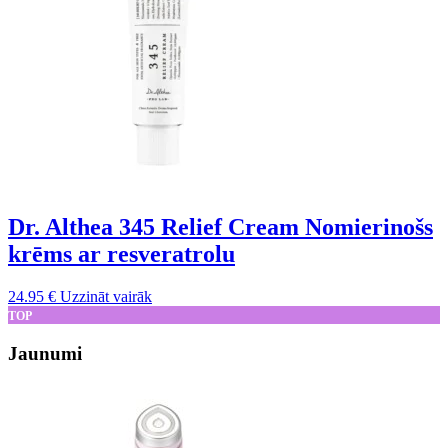
Dr. Althea 345 Relief Cream Nomierinošs
krēms ar resveratrolu
24.95
€
Uzzināt vairāk
TOP
Jaunumi