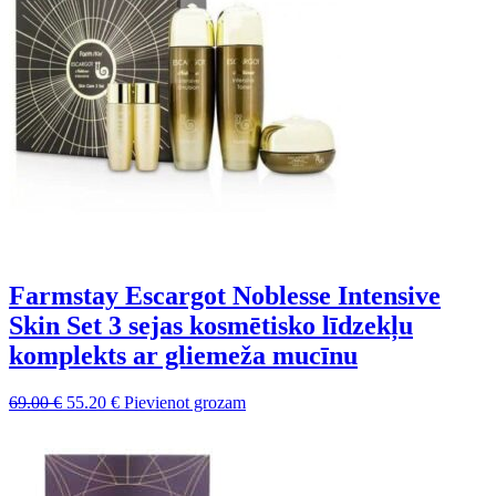
Farmstay Escargot Noblesse Intensive
Skin Set 3 sejas kosmētisko līdzekļu
komplekts ar gliemeža mucīnu
Sākotnējā
Pašreizējā
69.00
€
55.20
€
Pievienot grozam
cena
cena
bija:
ir:
69.00 €.
55.20 €.