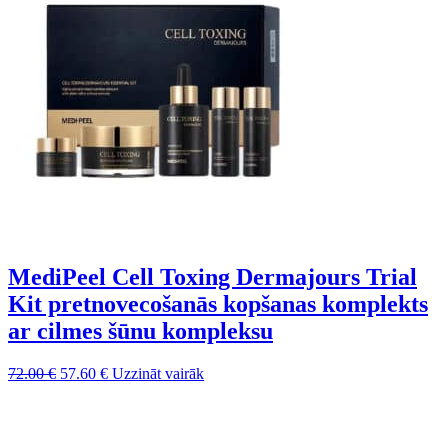
MediPeel Cell Toxing Dermajours Trial
Kit pretnovecošanās kopšanas komplekts
ar cilmes šūnu kompleksu
Sākotnējā
Pašreizējā
72.00
€
57.60
€
Uzzināt vairāk
cena
cena
bija:
ir:
72.00 €.
57.60 €.