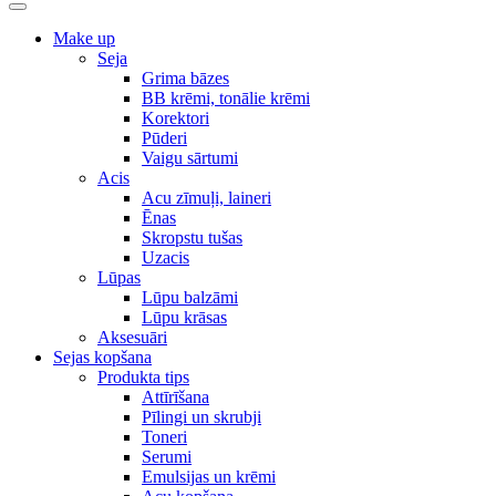
Make up
Seja
Grima bāzes
BB krēmi, tonālie krēmi
Korektori
Pūderi
Vaigu sārtumi
Acis
Acu zīmuļi, laineri
Ēnas
Skropstu tušas
Uzacis
Lūpas
Lūpu balzāmi
Lūpu krāsas
Aksesuāri
Sejas kopšana
Produkta tips
Attīrīšana
Pīlingi un skrubji
Toneri
Serumi
Emulsijas un krēmi