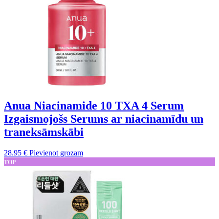
Anua Niacinamide 10 TXA 4 Serum
Izgaismojošs Serums ar niacinamīdu un
traneksāmskābi
28.95
€
Pievienot grozam
TOP