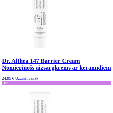
Dr. Althea 147 Barrier Cream
Nomierinošs aizsargkrēms ar keramīdiem
24.95
€
Uzzināt vairāk
TOP