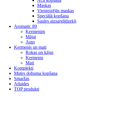
Acu kopšana
Maskas
Vienreizējās maskas
Speciālā kopšana
Saules aizsarglīdzekļi
Aromatic 89
Ķermenim
Mājai
Auto
Ķermenis un mati
Rokas un kājas
Ķermenis
Mati
Komplekti
Mutes dobuma kopšana
Smaržas
Atlaides
TOP produkti