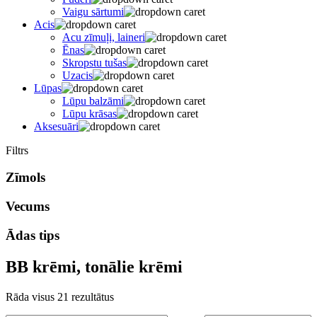
Vaigu sārtumi
Acis
Acu zīmuļi, laineri
Ēnas
Skropstu tušas
Uzacis
Lūpas
Lūpu balzāmi
Lūpu krāsas
Aksesuāri
Filtrs
Zīmols
Vecums
Ādas tips
BB krēmi, tonālie krēmi
Sorted
Rāda visus 21 rezultātus
by