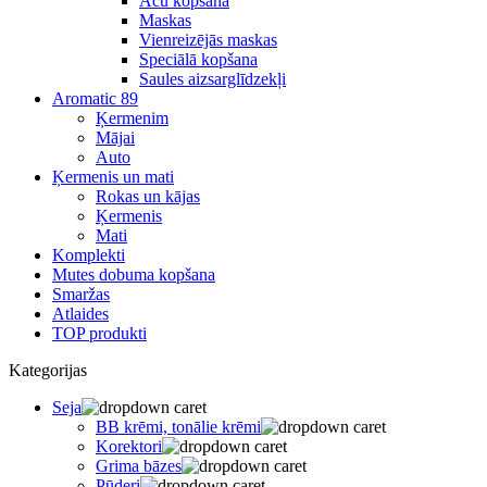
Acu kopšana
Maskas
Vienreizējās maskas
Speciālā kopšana
Saules aizsarglīdzekļi
Aromatic 89
Ķermenim
Mājai
Auto
Ķermenis un mati
Rokas un kājas
Ķermenis
Mati
Komplekti
Mutes dobuma kopšana
Smaržas
Atlaides
TOP produkti
Kategorijas
Seja
BB krēmi, tonālie krēmi
Korektori
Grima bāzes
Pūderi