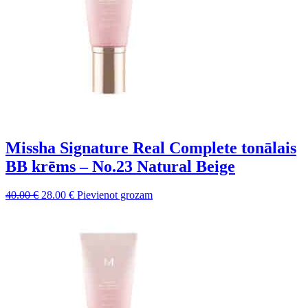
Missha Signature Real Complete tonālais
BB krēms – No.23 Natural Beige
Sākotnējā
Pašreizējā
40.00
€
28.00
€
Pievienot grozam
cena
cena
bija:
ir:
40.00 €.
28.00 €.