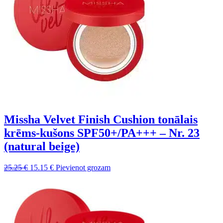
Missha Velvet Finish Cushion tonālais
krēms-kušons SPF50+/PA+++ – Nr. 23
(natural beige)
Sākotnējā
Pašreizējā
25.25
€
15.15
€
Pievienot grozam
cena
cena
bija:
ir:
25.25 €.
15.15 €.