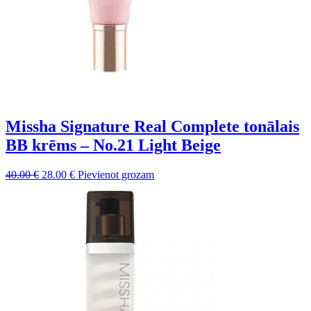
Missha Signature Real Complete tonālais
BB krēms – No.21 Light Beige
Sākotnējā
Pašreizējā
40.00
€
28.00
€
Pievienot grozam
cena
cena
bija:
ir:
40.00 €.
28.00 €.