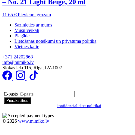
– No. 21 Light Beige, 20 ml
11.65
€
Pievienot grozam
Sazinieties ar mums
Mūsu veikali
Piegāde
Lietošanas noteikumi un privātuma politika
Vietnes karte
+371 24202868
info@mimiko.lv
Slokas iela 115, Rīga, LV-1007
Pierakstīties īpašo piedāvājumu saņemšanai
E-pasts
Pierakstoties, jūs piekrītat mūsu
konfidencialitātes politikai
©
2026
www.mimiko.lv