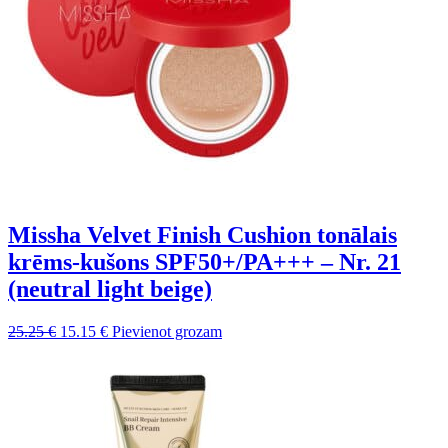
Missha Velvet Finish Cushion tonālais
krēms-kušons SPF50+/PA+++ – Nr. 21
(neutral light beige)
Sākotnējā
Pašreizējā
25.25
€
15.15
€
Pievienot grozam
cena
cena
bija:
ir:
25.25 €.
15.15 €.