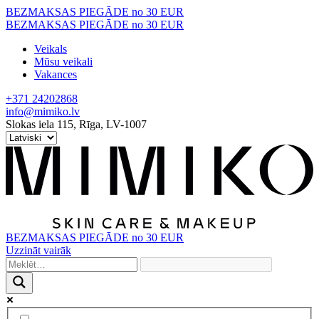
Skip
BEZMAKSAS PIEGĀDE no 30 EUR
to
BEZMAKSAS PIEGĀDE no 30 EUR
content
Veikals
Mūsu veikali
Vakances
+371 24202868
info@mimiko.lv
Slokas iela 115, Rīga, LV-1007
BEZMAKSAS PIEGĀDE no 30 EUR
Uzzināt vairāk