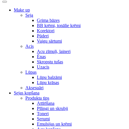
Make up
Seja
Grima bāzes
BB krēmi, tonālie krēmi
Korektori
Pūderi
Vaigu sārtumi
Acis
Acu zīmuļi, laineri
Ēnas
Skropstu tušas
Uzacis
Lūpas
Lūpu balzāmi
Lūpu krāsas
Aksesuāri
Sejas kopšana
Produkta tips
Attīrīšana
Pīlingi un skrubji
Toneri
Serumi
Emulsijas un krēmi