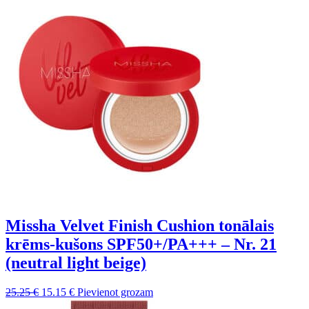
Missha Velvet Finish Cushion tonālais
krēms-kušons SPF50+/PA+++ – Nr. 21
(neutral light beige)
Sākotnējā
Pašreizējā
25.25
€
15.15
€
Pievienot grozam
cena
cena