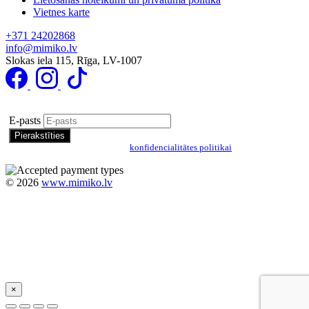
Vietnes karte
+371 24202868
info@mimiko.lv
Slokas iela 115, Rīga, LV-1007
Pierakstīties īpašo piedāvājumu saņemšanai
E-pasts
Pierakstoties, jūs piekrītat mūsu
konfidencialitātes politikai
©
2026
www.mimiko.lv
×