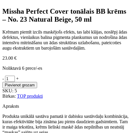
Missha Perfect Cover tonālais BB krēms
– No. 23 Natural Beige, 50 ml
Krēmam piemīt izcils maskējošs efekts, tas labi klājas, noslēpj ādas
defektus, vienlaikus balina pigmenta plankumus un nodrošina ādas
intensīvu mitrināšanu un ādas struktūras uzlabošanu, pateicoties
augu ekstraktiem un barojošām sastāvdaļām.
23.00
€
Noliktavā 6 prece/-es
Missha
-
+
Perfect
Pievienot grozam
Cover
SKU:
5
tonālais
Birkas:
TOP produkti
BB
krēms
Apraksts
-
No.
Produkta unikālā sastāva pamatā ir dabisku sastāvdaļu kombinācija,
23
kuras efektivitāte bija zināma jau pirms daudziem gadsimtiem. Tam
Natural
ir maiga tekstūra, krēms lieliski maskē ādas nepilnības un neatstāj
Beige,
“maskas” sajūtu uz sejas.