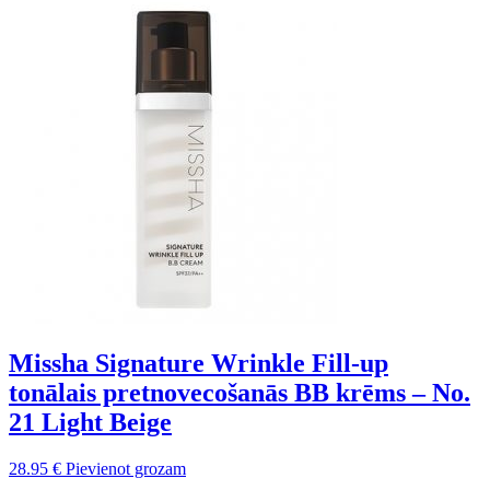
cena
cena
bija:
ir:
40.00 €.
28.00 €.
Missha Signature Wrinkle Fill-up
tonālais pretnovecošanās BB krēms – No.
21 Light Beige
28.95
€
Pievienot grozam