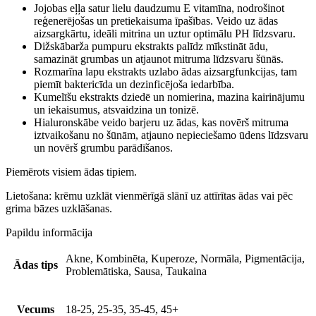
Jojobas eļļa satur lielu daudzumu E vitamīna, nodrošinot
reģenerējošas un pretiekaisuma īpašības. Veido uz ādas
aizsargkārtu, ideāli mitrina un uztur optimālu PH līdzsvaru.
Dižskābarža pumpuru ekstrakts palīdz mīkstināt ādu,
samazināt grumbas un atjaunot mitruma līdzsvaru šūnās.
Rozmarīna lapu ekstrakts uzlabo ādas aizsargfunkcijas, tam
piemīt baktericīda un dezinficējoša iedarbība.
Kumelīšu ekstrakts dziedē un nomierina, mazina kairinājumu
un iekaisumus, atsvaidzina un tonizē.
Hialuronskābe veido barjeru uz ādas, kas novērš mitruma
iztvaikošanu no šūnām, atjauno nepieciešamo ūdens līdzsvaru
un novērš grumbu parādīšanos.
Piemērots visiem ādas tipiem.
Lietošana: krēmu uzklāt vienmērīgā slānī uz attīrītas ādas vai pēc
grima bāzes uzklāšanas.
Papildu informācija
Akne, Kombinēta, Kuperoze, Normāla, Pigmentācija,
Ādas tips
Problemātiska, Sausa, Taukaina
Vecums
18-25, 25-35, 35-45, 45+