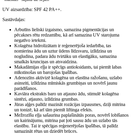
50
ml
UV aizsardzība: SPF 42 PA++.
daudzums
Sastāvdaļas:
Arbutīns lieliski izgaismo, samazina pigmentācijas un
pēcaknes rētu redzamību, kā arī samazina UV starojuma
negatīvo ietekmi.
Kolagēna hidrolizātam ir reģenerējoša iedarbība, tas
nomierina ādu un uztur ūdens līdzsvaru, izlīdzina un
nogludina, padara ādu tvirtāku un elastīgāku, samazina
smalkās krunciņas un atsvaidzina.
Makadāmijas eļļa ir spēcīgs antioksidants, tai piemīt labas
mīkstinošas un barojošas īpašības.
Adenozīns aktivizē kolagēna un elastīna ražošanu, uzlabo
asinsriti, izlīdzina mīmiskās grumbiņas un novērš jaunu
parādīšanos.
Kaviāra ekstrakts baro un atjauno ādu, stimulē kolagēna
sintēzi, atjauno, izlīdzina grumbas.
Jūras aļģes palīdz mazināt rozācijas izpausmes, dziļi mitrina
un tonizē, kā arī tām piemīt liftinga efekts.
Mežrozīšu eļļa sašaurina paplašinātās poras, novērš lobīšanos
un kairinājumu, mitrina pat ļoti sausu ādu un uzlabo tās
elastību. Tai ir spēcīgas reģenerējošas īpašības, tā palīdz
samazināt rētas un dziedēt brūces.