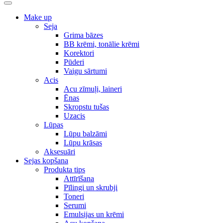
Make up
Seja
Grima bāzes
BB krēmi, tonālie krēmi
Korektori
Pūderi
Vaigu sārtumi
Acis
Acu zīmuļi, laineri
Ēnas
Skropstu tušas
Uzacis
Lūpas
Lūpu balzāmi
Lūpu krāsas
Aksesuāri
Sejas kopšana
Produkta tips
Attīrīšana
Pīlingi un skrubji
Toneri
Serumi
Emulsijas un krēmi