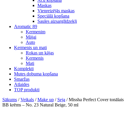
Acu kopšana
Maskas
Vienreizējās maskas
Speciālā kopšana
Saules aizsarglīdzekļi
Aromatic 89
Ķermenim
Mājai
Auto
Ķermenis un mati
Rokas un kājas
Ķermenis
Mati
Komplekti
Mutes dobuma kopšana
Smaržas
Atlaides
TOP produkti
Sākums
/
Veikals
/
Make up
/
Seja
/ Missha Perfect Cover tonālais
BB krēms – No. 23 Natural Beige, 50 ml