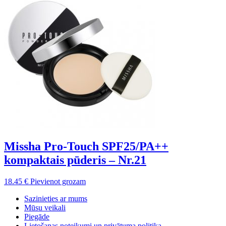
Missha Pro-Touch SPF25/PA++
kompaktais pūderis – Nr.21
18.45
€
Pievienot grozam
Sazinieties ar mums
Mūsu veikali
Piegāde
Lietošanas noteikumi un privātuma politika