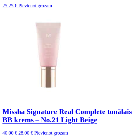
25.25
€
Pievienot grozam
Missha Signature Real Complete tonālais
BB krēms – No.21 Light Beige
Sākotnējā
Pašreizējā
40.00
€
28.00
€
Pievienot grozam