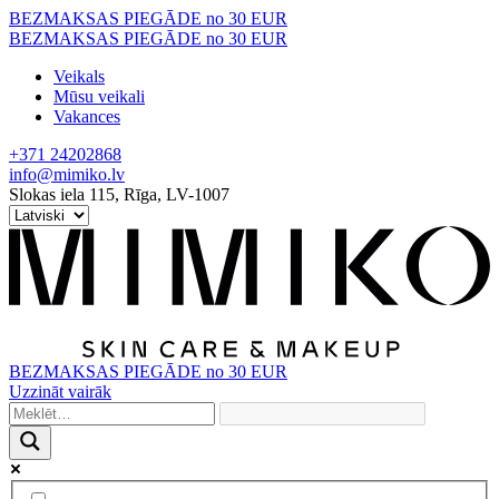
Skip
BEZMAKSAS PIEGĀDE no 30 EUR
to
BEZMAKSAS PIEGĀDE no 30 EUR
content
Veikals
Mūsu veikali
Vakances
+371 24202868
info@mimiko.lv
Slokas iela 115, Rīga, LV-1007
BEZMAKSAS PIEGĀDE no 30 EUR
Uzzināt vairāk