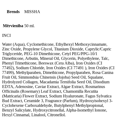
Brends
MISSHA
Mērvienība
50 ml.
INCI
Water (Aqua), Cyclomethicone, Ethylhexyl Methoxycinnamate,
Zinc Oxide, Propylene Glycol, Titanium Dioxide, Caprylic/Capric
Triglyceride, PEG-10 Dimethicone, Cetyl PEG/PPG-10/1
Dimethicone, Arbutin, Mineral Oil, Glycerin, Polyethylene, Talc,
Phenyl Trimethicone, Beeswax (Cera Alba), Iron Oxides (CI
77492), Sodium Chloride, Iron Oxides (CI 77491 ), Iron Oxides (CI
77499), Methylparaben, Dimethicone, Propylparaben, Rosa Canina
Fruit Oil, Simmondsia Chinensis (Jojoba) Seed Oil, Squalane,
Hydrolyzed Collagen, Macadamia Ternifolia Seed Oil, Disodium
EDTA, Adenosine, Caviar Extract, Algae Extract, Rosmarinus
Officinalis (Rosemary) Leaf Extract, Chamomilla Recutita
(Matricaria) Flower Extract, Sodium Hyaluronate, Fagus Sylvatica
Bud Extract, Ceramide 3, Fragrance (Parfum), Hydroxyisohexyl 3-
Cyclohexene Carboxaldehyde, Butylphenyl Methylpropional,
Benzyl Salicylate, Hydroxycitronellal, Alpha-Isomethyl Ionone,
Hexyl Cinnamal, Linalool, Citronellol.