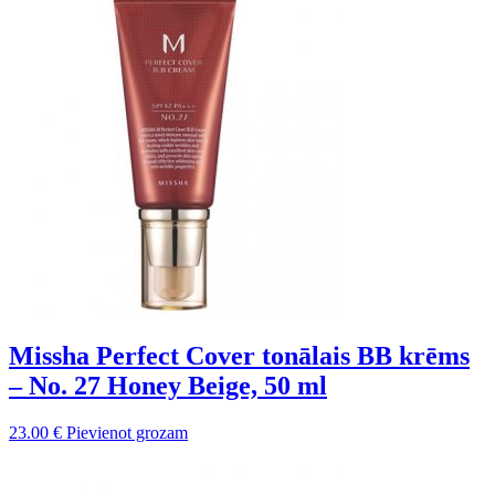
bija:
ir:
25.25 €.
15.15 €.
Missha Perfect Cover tonālais BB krēms
– No. 27 Honey Beige, 50 ml
23.00
€
Pievienot grozam