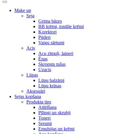
Make up
Seja
Grima bāzes
BB krēmi, tonālie krēmi
Korektori
Pūderi
Vaigu sārtumi
Acis
Acu zīmuļi, laineri
Ēnas
Skropstu tušas
Uzacis
Lūpas
Lūpu balzāmi
Lūpu krāsas
Aksesuāri
Sejas kopšana
Produkta tips
Attīrīšana
Pīlingi un skrubji
Toneri
Serumi
Emulsijas un krēmi