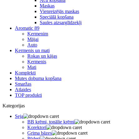
Acu kopšana
Maskas
Vienreizējās maskas
Speciālā kopšana
Saules aizsarglīdzekļi
Aromatic 89
Ķermenim
Mājai
Auto
Ķermenis un mati
Rokas un kājas
Ķermenis
Mati
Komplekti
Mutes dobuma kopšana
Smaržas
Atlaides
TOP produkti
Kategorijas
Seja
BB krēmi, tonālie krēmi
Korektori
Grima bāzes
Pūderi