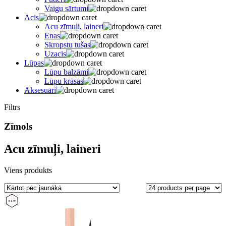
Vaigu sārtumi
Acis
Acu zīmuļi, laineri
Ēnas
Skropstu tušas
Uzacis
Lūpas
Lūpu balzāmi
Lūpu krāsas
Aksesuāri
Filtrs
Zīmols
Acu zīmuļi, laineri
Viens produkts