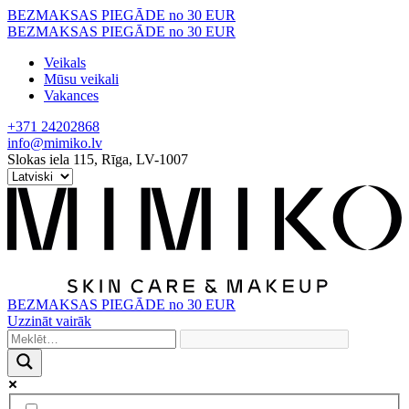
Skip
BEZMAKSAS PIEGĀDE no 30 EUR
to
BEZMAKSAS PIEGĀDE no 30 EUR
content
Veikals
Mūsu veikali
Vakances
+371 24202868
info@mimiko.lv
Slokas iela 115, Rīga, LV-1007
BEZMAKSAS PIEGĀDE no 30 EUR
Uzzināt vairāk