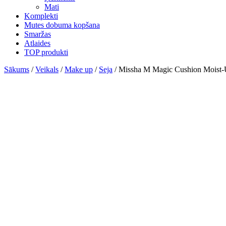
Mati
Komplekti
Mutes dobuma kopšana
Smaržas
Atlaides
TOP produkti
Sākums
/
Veikals
/
Make up
/
Seja
/ Missha M Magic Cushion Moist-U