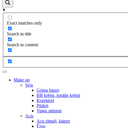
Exact matches only
Search in title
Search in content
Make up
Seja
Grima bāzes
BB krēmi, tonālie krēmi
Korektori
Pūderi
Vaigu sārtumi
Acis
Acu zīmuļi, laineri
Ēnas