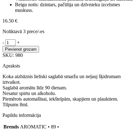
Beigu notis: dzintars, pačūlija un dzīvnieku izcelsmes
muskuss.
16.50
€
Noliktavā 3 prece/-es
AROMATIC
-
+
•
Pievienot grozam
89
SKU:
980
•
Automašīnas
Apraksts
aromatizators
-
Koka aizbāznis lieliski saglabā smaržu un neļauj šķidrumam
OLD
iztvaikot.
MILLION
Saglabā aromātu līdz 90 dienam.
daudzums
Nesatur spirtu un alkoholu.
Piemērots automašīnai, iekštelpām, skapjiem un plauktiem.
Tilpums 8ml.
Papildu informācija
Brends
AROMATIC • 89 •