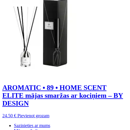
AROMATIC • 89 • HOME SCENT
ELITE mājas smaržas ar kociņiem – BY
DESIGN
24.50
€
Pievienot grozam
Sazinieties ar mums