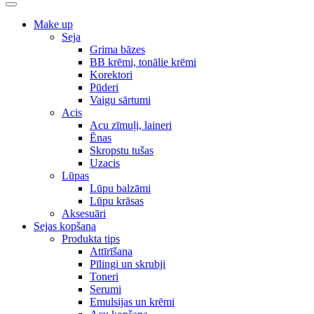
Make up
Seja
Grima bāzes
BB krēmi, tonālie krēmi
Korektori
Pūderi
Vaigu sārtumi
Acis
Acu zīmuļi, laineri
Ēnas
Skropstu tušas
Uzacis
Lūpas
Lūpu balzāmi
Lūpu krāsas
Aksesuāri
Sejas kopšana
Produkta tips
Attīrīšana
Pīlingi un skrubji
Toneri
Serumi
Emulsijas un krēmi