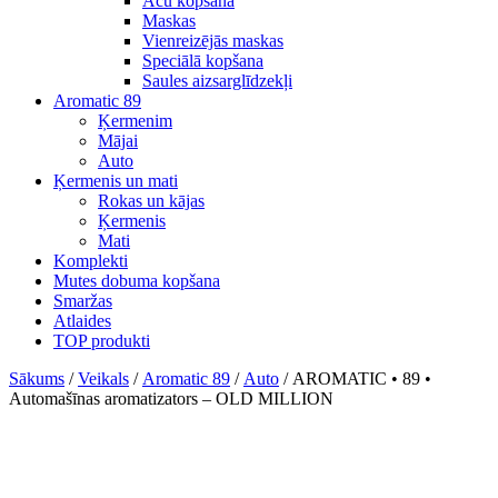
Acu kopšana
Maskas
Vienreizējās maskas
Speciālā kopšana
Saules aizsarglīdzekļi
Aromatic 89
Ķermenim
Mājai
Auto
Ķermenis un mati
Rokas un kājas
Ķermenis
Mati
Komplekti
Mutes dobuma kopšana
Smaržas
Atlaides
TOP produkti
Sākums
/
Veikals
/
Aromatic 89
/
Auto
/ AROMATIC • 89 •
Automašīnas aromatizators – OLD MILLION