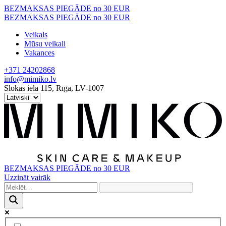
Skip
BEZMAKSAS PIEGĀDE no 30 EUR
to
BEZMAKSAS PIEGĀDE no 30 EUR
content
Veikals
Mūsu veikali
Vakances
+371 24202868
info@mimiko.lv
Slokas iela 115, Rīga, LV-1007
BEZMAKSAS PIEGĀDE no 30 EUR
Uzzināt vairāk