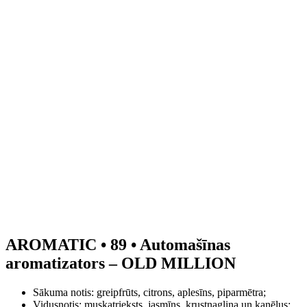
AROMATIC • 89 • Automašīnas
aromatizators – OLD MILLION
Sākuma notis: greipfrūts, citrons, aplesīns, piparmētra;
Vidusnotis: muskatrieksts, jasmīns, krustnagliņa un kanēlus;