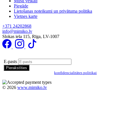
Mūsu veikali
Piegāde
Lietošanas noteikumi un privātuma politika
Vietnes karte
+371 24202868
info@mimiko.lv
Slokas iela 115, Rīga, LV-1007
Pierakstīties īpašo piedāvājumu saņemšanai
E-pasts
Pierakstoties, jūs piekrītat mūsu
konfidencialitātes politikai
©
2026
www.mimiko.lv