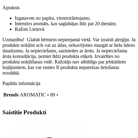
•
piekaramais
Apraksts
papīra
gaisa
Izgatavots no papīra, vienreizlietojams;
atsvaidzinātājs
Intensīvs aromāts, kas saglabājas līdz pat 20 dienām;
-
Ražots Lietuvā.
MAJESTY
daudzums
Uzmanību! Glabāt bērniem nepieejamā vietā. Var izraisīt alerģiju. Ja
produkts nokļūst acīs vai uz ādas, nekavējoties mazgāt ar lielu ūdens
daudzumu. Ja nepieciešams, sazinieties ar ārstu. Ja nepieciešama
ārsta konsultācija, ņemiet līdzi produkta etiķeti. Izvairīties no
produkta nokļūšanas vidē. Ražotājs nav atbildīgs par jebkādiem
bojājumiem, kas var rasties šī produkta nepareizas lietošanas
rezultātā.
Papildu informācija
Brends
AROMATIC • 89 •
Saistītie Produkti