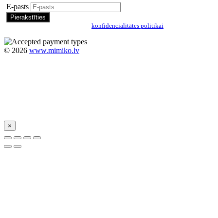
E-pasts
Pierakstoties, jūs piekrītat mūsu
konfidencialitātes politikai
©
2026
www.mimiko.lv
×