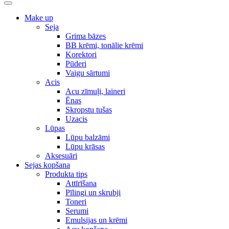
Make up
Seja
Grima bāzes
BB krēmi, tonālie krēmi
Korektori
Pūderi
Vaigu sārtumi
Acis
Acu zīmuļi, laineri
Ēnas
Skropstu tušas
Uzacis
Lūpas
Lūpu balzāmi
Lūpu krāsas
Aksesuāri
Sejas kopšana
Produkta tips
Attīrīšana
Pīlingi un skrubji
Toneri
Serumi
Emulsijas un krēmi