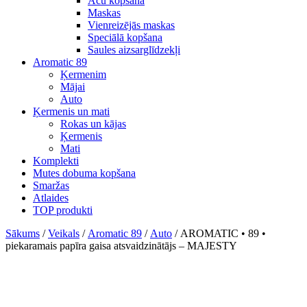
Acu kopšana
Maskas
Vienreizējās maskas
Speciālā kopšana
Saules aizsarglīdzekļi
Aromatic 89
Ķermenim
Mājai
Auto
Ķermenis un mati
Rokas un kājas
Ķermenis
Mati
Komplekti
Mutes dobuma kopšana
Smaržas
Atlaides
TOP produkti
Sākums
/
Veikals
/
Aromatic 89
/
Auto
/ AROMATIC • 89 •
piekaramais papīra gaisa atsvaidzinātājs – MAJESTY