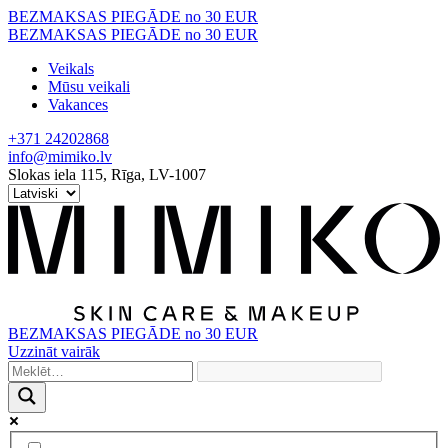
Skip
BEZMAKSAS PIEGĀDE no 30 EUR
to
BEZMAKSAS PIEGĀDE no 30 EUR
content
Veikals
Mūsu veikali
Vakances
+371 24202868
info@mimiko.lv
Slokas iela 115, Rīga, LV-1007
BEZMAKSAS PIEGĀDE no 30 EUR
Uzzināt vairāk