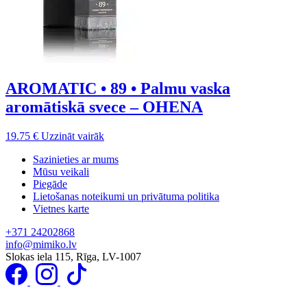
AROMATIC • 89 • Palmu vaska
aromātiskā svece – OHENA
19.75
€
Uzzināt vairāk
Sazinieties ar mums
Mūsu veikali
Piegāde
Lietošanas noteikumi un privātuma politika
Vietnes karte
+371 24202868
info@mimiko.lv
Slokas iela 115, Rīga, LV-1007
Pierakstīties īpašo piedāvājumu saņemšanai