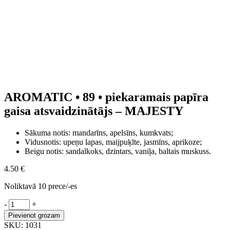
AROMATIC • 89 • piekaramais papīra
gaisa atsvaidzinātājs – MAJESTY
Sākuma notis: mandarīns, apelsīns, kumkvats;
Vidusnotis: upeņu lapas, maijpuķīte, jasmīns, aprikoze;
Beigu notis: sandalkoks, dzintars, vaniļa, baltais muskuss.
4.50
€
Noliktavā 10 prece/-es
AROMATIC
-
+
•
Pievienot grozam
89
SKU:
1031