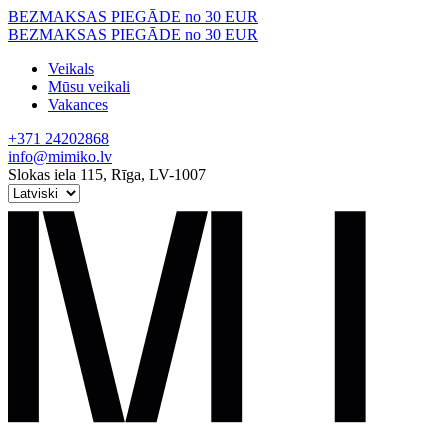
Skip
BEZMAKSAS PIEGĀDE no 30 EUR
to
BEZMAKSAS PIEGĀDE no 30 EUR
content
Veikals
Mūsu veikali
Vakances
+371 24202868
info@mimiko.lv
Slokas iela 115, Rīga, LV-1007