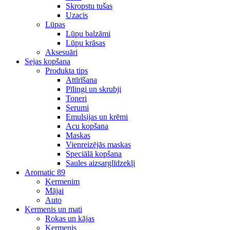
Skropstu tušas
Uzacis
Lūpas
Lūpu balzāmi
Lūpu krāsas
Aksesuāri
Sejas kopšana
Produkta tips
Attīrīšana
Pīlingi un skrubji
Toneri
Serumi
Emulsijas un krēmi
Acu kopšana
Maskas
Vienreizējās maskas
Speciālā kopšana
Saules aizsarglīdzekļi
Aromatic 89
Ķermenim
Mājai
Auto
Ķermenis un mati
Rokas un kājas
Ķermenis