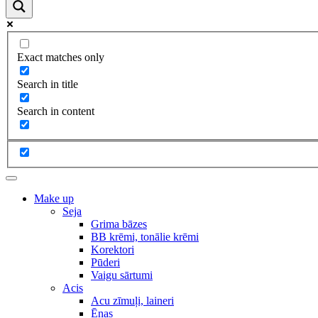
Exact matches only
Search in title
Search in content
Make up
Seja
Grima bāzes
BB krēmi, tonālie krēmi
Korektori
Pūderi
Vaigu sārtumi
Acis
Acu zīmuļi, laineri
Ēnas