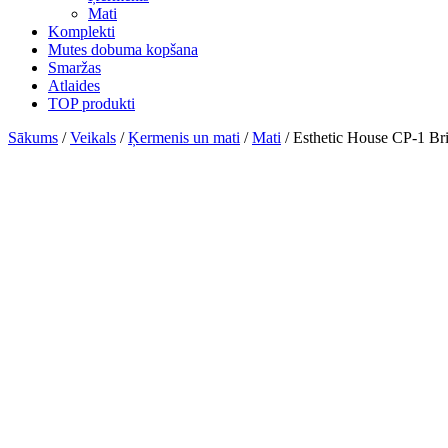
Mati
Komplekti
Mutes dobuma kopšana
Smaržas
Atlaides
TOP produkti
Sākums
/
Veikals
/
Ķermenis un mati
/
Mati
/ Esthetic House CP-1 Bri