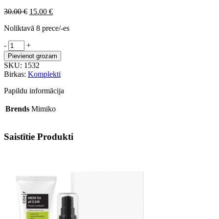
Sākotnējā
Pašreizējā
30.00
€
15.00
€
cena
cena
Noliktavā 8 prece/-es
bija:
ir:
30.00 €.
15.00 €.
Mimiko
-
+
sejas
Pievienot grozam
masku
SKU:
1532
dāvanu
Birkas:
Komplekti
komplekts
daudzums
Papildu informācija
Brends
Mimiko
Saistītie Produkti