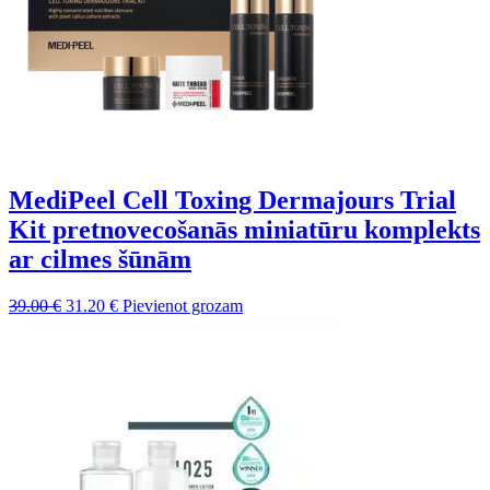
MediPeel Cell Toxing Dermajours Trial
Kit pretnovecošanās miniatūru komplekts
ar cilmes šūnām
Sākotnējā
Pašreizējā
39.00
€
31.20
€
Pievienot grozam
cena
cena
bija:
ir:
39.00 €.
31.20 €.