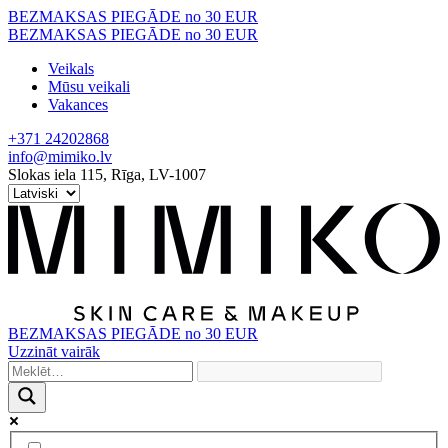
Skip
BEZMAKSAS PIEGĀDE no 30 EUR
to
BEZMAKSAS PIEGĀDE no 30 EUR
content
Veikals
Mūsu veikali
Vakances
+371 24202868
info@mimiko.lv
Slokas iela 115, Rīga, LV-1007
BEZMAKSAS PIEGĀDE no 30 EUR
Uzzināt vairāk