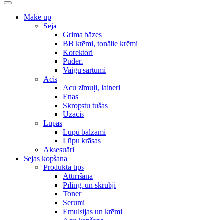
Make up
Seja
Grima bāzes
BB krēmi, tonālie krēmi
Korektori
Pūderi
Vaigu sārtumi
Acis
Acu zīmuļi, laineri
Ēnas
Skropstu tušas
Uzacis
Lūpas
Lūpu balzāmi
Lūpu krāsas
Aksesuāri
Sejas kopšana
Produkta tips
Attīrīšana
Pīlingi un skrubji
Toneri
Serumi
Emulsijas un krēmi