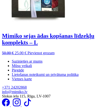
Mimiko sejas ādas kopšanas līdzekļu
komplekts – L
Sākotnējā
Pašreizējā
50.00
€
25.00
€
Pievienot grozam
cena
cena
Sazinieties ar mums
bija:
ir:
Mūsu veikali
50.00 €.
25.00 €.
Piegāde
Lietošanas noteikumi un privātuma politika
Vietnes karte
+371 24202868
info@mimiko.lv
Slokas iela 115, Rīga, LV-1007