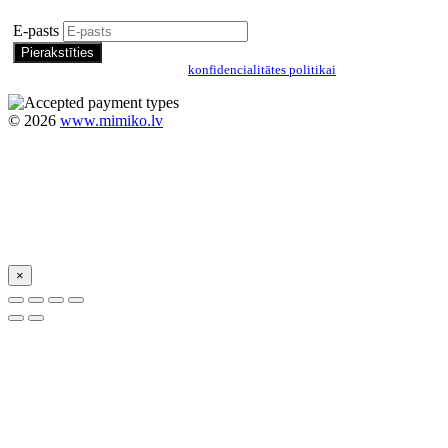
Pierakstīties īpašo piedāvājumu saņemšanai
E-pasts
Pierakstoties, jūs piekrītat mūsu
konfidencialitātes politikai
©
2026
www.mimiko.lv
×