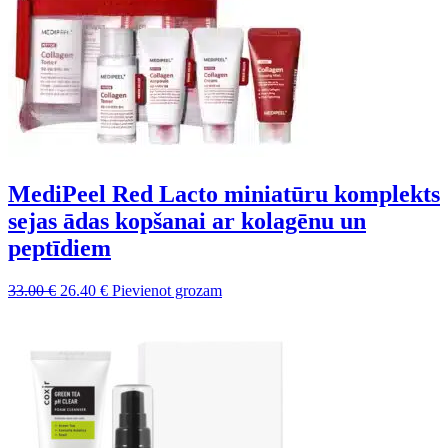
MediPeel Red Lacto miniatūru komplekts
sejas ādas kopšanai ar kolagēnu un
peptīdiem
Sākotnējā
Pašreizējā
33.00
€
26.40
€
Pievienot grozam
cena
cena
bija:
ir:
33.00 €.
26.40 €.