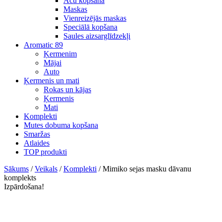
Acu kopšana
Maskas
Vienreizējās maskas
Speciālā kopšana
Saules aizsarglīdzekļi
Aromatic 89
Ķermenim
Mājai
Auto
Ķermenis un mati
Rokas un kājas
Ķermenis
Mati
Komplekti
Mutes dobuma kopšana
Smaržas
Atlaides
TOP produkti
Sākums
/
Veikals
/
Komplekti
/ Mimiko sejas masku dāvanu
komplekts
Izpārdošana!