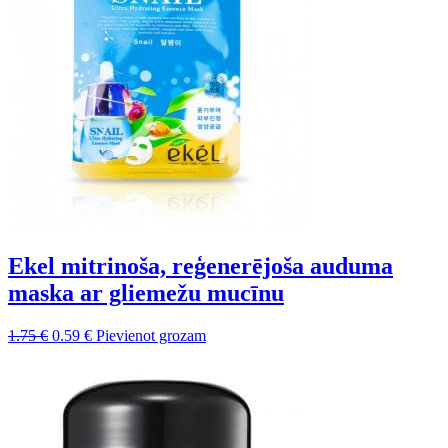
Ekel mitrinoša, reģenerējoša auduma
maska ar gliemežu mucīnu
Sākotnējā
Pašreizējā
1.75
€
0.59
€
Pievienot grozam
cena
cena
bija:
ir:
1.75 €.
0.59 €.