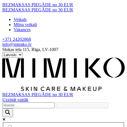
Skip
BEZMAKSAS PIEGĀDE no 30 EUR
to
BEZMAKSAS PIEGĀDE no 30 EUR
content
Veikals
Mūsu veikali
Vakances
+371 24202868
info@mimiko.lv
Slokas iela 115, Rīga, LV-1007
BEZMAKSAS PIEGĀDE no 30 EUR
Uzzināt vairāk