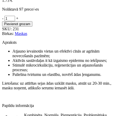
1.75
€
Noliktavā 97 prece/-es
Ekel
-
+
auduma
Pievienot grozam
maska
SKU:
231
ar
Birkas:
Maskas
pērļu
pūderi
Apraksts
vienmērīgam
ādas
Atjauno ievainotās vietas un efektīvi cīnās ar agrīnām
tonim
novecošanās pazīmēm;
daudzums
Aktīvās sastāvdaļas it kā izgaismo epidermu no iekšpuses;
Stimulē mikrocirkulāciju, reģenerācijas un atjaunošanās
procesus;
Palielina tvirtumu un elastību, novērš ādas ļenganumu.
Lietošana: uz attīrītas sejas ādas uzklāt masku, atstāt uz 20-30 min.,
masku noņemt, atlikušo serumu iemasēt ādā.
Papildu informācija
Kombinēta, Normāla, Pigmentācija, Problemātiska,