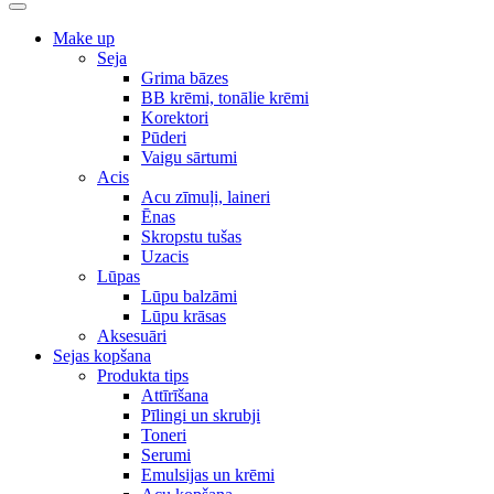
Make up
Seja
Grima bāzes
BB krēmi, tonālie krēmi
Korektori
Pūderi
Vaigu sārtumi
Acis
Acu zīmuļi, laineri
Ēnas
Skropstu tušas
Uzacis
Lūpas
Lūpu balzāmi
Lūpu krāsas
Aksesuāri
Sejas kopšana
Produkta tips
Attīrīšana
Pīlingi un skrubji
Toneri
Serumi
Emulsijas un krēmi