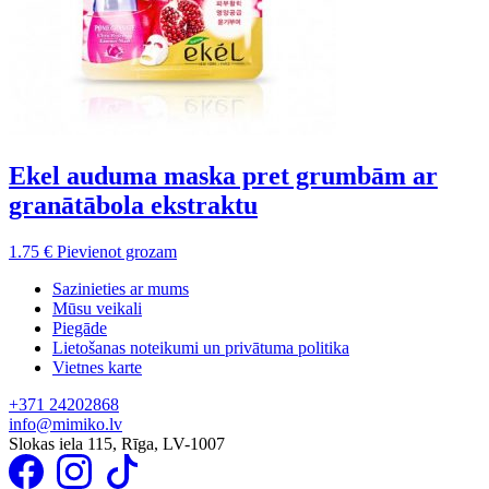
Ekel auduma maska pret grumbām ar
granātābola ekstraktu
1.75
€
Pievienot grozam
Sazinieties ar mums
Mūsu veikali
Piegāde
Lietošanas noteikumi un privātuma politika
Vietnes karte
+371 24202868
info@mimiko.lv
Slokas iela 115, Rīga, LV-1007