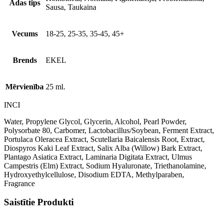
Ādas tips
Sausa, Taukaina
Vecums
18-25, 25-35, 35-45, 45+
Brends
EKEL
Mērvienība
25 ml.
INCI
Water, Propylene Glycol, Glycerin, Alcohol, Pearl Powder,
Polysorbate 80, Carbomer, Lactobacillus/Soybean, Ferment Extract,
Portulaca Oleracea Extract, Scutellaria Baicalensis Root, Extract,
Diospyros Kaki Leaf Extract, Salix Alba (Willow) Bark Extract,
Plantago Asiatica Extract, Laminaria Digitata Extract, Ulmus
Campestris (Elm) Extract, Sodium Hyaluronate, Triethanolamine,
Hydroxyethylcellulose, Disodium EDTA, Methylparaben,
Fragrance
Saistītie Produkti