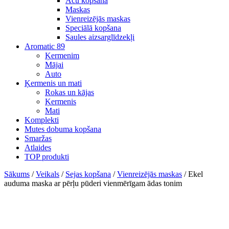
Acu kopšana
Maskas
Vienreizējās maskas
Speciālā kopšana
Saules aizsarglīdzekļi
Aromatic 89
Ķermenim
Mājai
Auto
Ķermenis un mati
Rokas un kājas
Ķermenis
Mati
Komplekti
Mutes dobuma kopšana
Smaržas
Atlaides
TOP produkti
Sākums
/
Veikals
/
Sejas kopšana
/
Vienreizējās maskas
/ Ekel
auduma maska ar pērļu pūderi vienmērīgam ādas tonim