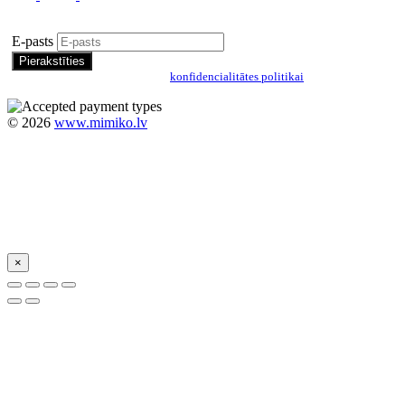
Pierakstīties īpašo piedāvājumu saņemšanai
E-pasts
Pierakstoties, jūs piekrītat mūsu
konfidencialitātes politikai
©
2026
www.mimiko.lv
×