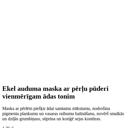
Ekel auduma maska ar pērļu pūderi
vienmērīgam ādas tonim
Maska ar pērlēm piešķir ādai samtainu mīkstumu, nodrošina
pigmenta plankumu un vasaras raibumu balināšanu, novērš smalkās
un dziļās grumbiņass, stiprina un koriģē sejas kontūras.