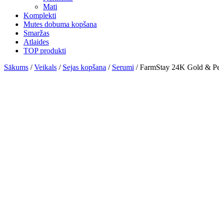
Mati
Komplekti
Mutes dobuma kopšana
Smaržas
Atlaides
TOP produkti
Sākums
/
Veikals
/
Sejas kopšana
/
Serumi
/ FarmStay 24K Gold & Pep