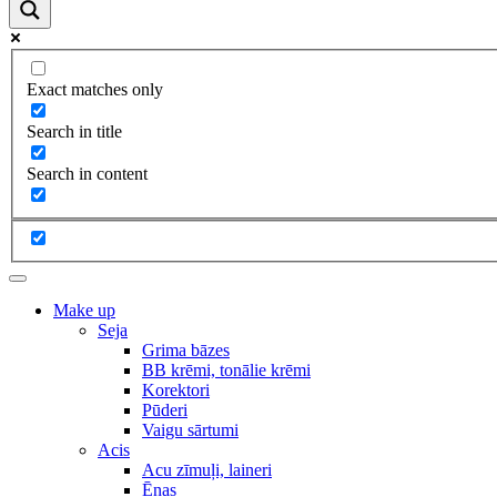
Exact matches only
Search in title
Search in content
Make up
Seja
Grima bāzes
BB krēmi, tonālie krēmi
Korektori
Pūderi
Vaigu sārtumi
Acis
Acu zīmuļi, laineri
Ēnas