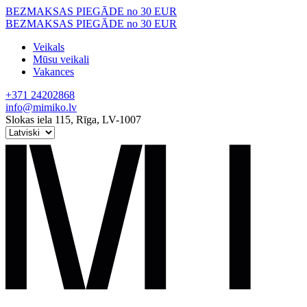
Skip
BEZMAKSAS PIEGĀDE no 30 EUR
to
BEZMAKSAS PIEGĀDE no 30 EUR
content
Veikals
Mūsu veikali
Vakances
+371 24202868
info@mimiko.lv
Slokas iela 115, Rīga, LV-1007