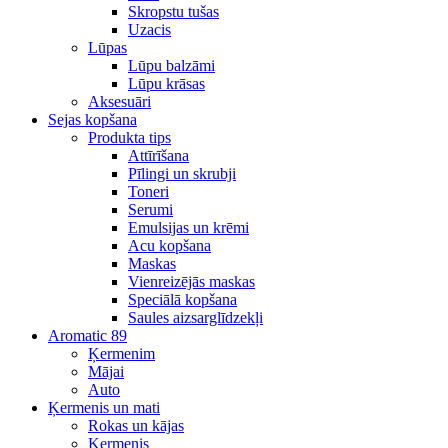
Skropstu tušas
Uzacis
Lūpas
Lūpu balzāmi
Lūpu krāsas
Aksesuāri
Sejas kopšana
Produkta tips
Attīrīšana
Pīlingi un skrubji
Toneri
Serumi
Emulsijas un krēmi
Acu kopšana
Maskas
Vienreizējās maskas
Speciālā kopšana
Saules aizsarglīdzekļi
Aromatic 89
Ķermenim
Mājai
Auto
Ķermenis un mati
Rokas un kājas
Ķermenis