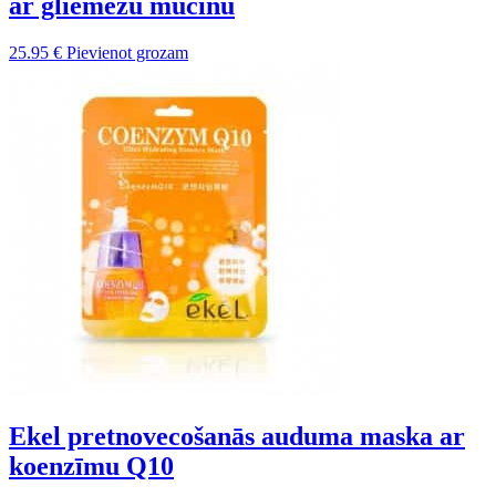
ar gliemežu mucīnu
25.95
€
Pievienot grozam
Ekel pretnovecošanās auduma maska ar
koenzīmu Q10