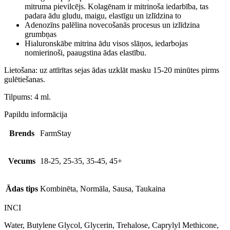
mitruma pievilcējs. Kolagēnam ir mitrinoša iedarbība, tas
padara ādu gludu, maigu, elastīgu un izlīdzina to
Adenozīns palēlina novecošanās procesus un izlīdzina
grumbņas
Hialuronskābe mitrina ādu visos slāņos, iedarbojas
nomierinoši, paaugstina ādas elastību.
Lietošana: uz attīrītas sejas ādas uzklāt masku 15-20 minūtes pirms
gulētiešanas.
Tilpums: 4 ml.
Papildu informācija
Brends
FarmStay
Vecums
18-25, 25-35, 35-45, 45+
Ādas tips
Kombinēta, Normāla, Sausa, Taukaina
INCI
Water, Butylene Glycol, Glycerin, Trehalose, Caprylyl Methicone,