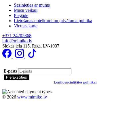
Sazinieties ar mums
Mūsu veikali
Piegāde
Lietošanas noteikumi un privātuma politika
Vietnes karte
+371 24202868
info@mimiko.lv
Slokas iela 115, Rīga, LV-1007
Pierakstīties īpašo piedāvājumu saņemšanai
E-pasts
Pierakstoties, jūs piekrītat mūsu
konfidencialitātes politikai
©
2026
www.mimiko.lv