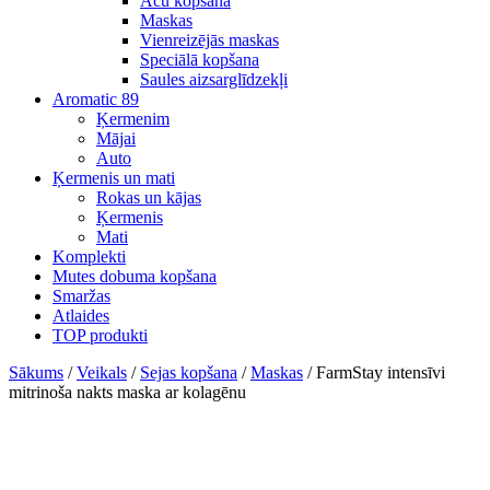
Acu kopšana
Maskas
Vienreizējās maskas
Speciālā kopšana
Saules aizsarglīdzekļi
Aromatic 89
Ķermenim
Mājai
Auto
Ķermenis un mati
Rokas un kājas
Ķermenis
Mati
Komplekti
Mutes dobuma kopšana
Smaržas
Atlaides
TOP produkti
Sākums
/
Veikals
/
Sejas kopšana
/
Maskas
/ FarmStay intensīvi
mitrinoša nakts maska ar kolagēnu