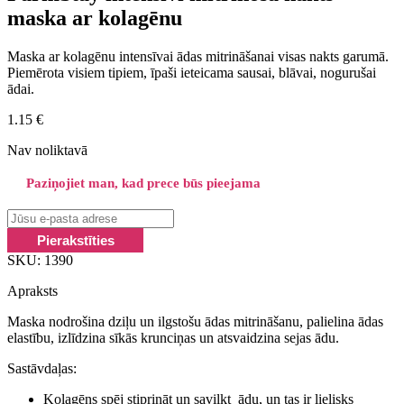
maska ar kolagēnu
Maska ar kolagēnu intensīvai ādas mitrināšanai visas nakts garumā.
Piemērota visiem tipiem, īpaši ieteicama sausai, blāvai, nogurušai
ādai.
1.15
€
Nav noliktavā
Paziņojiet man, kad prece būs pieejama
SKU:
1390
Apraksts
Maska nodrošina dziļu un ilgstošu ādas mitrināšanu, palielina ādas
elastību, izlīdzina sīkās krunciņas un atsvaidzina sejas ādu.
Sastāvdaļas:
Kolagēns spēj stiprināt un savilkt ādu, un tas ir lielisks