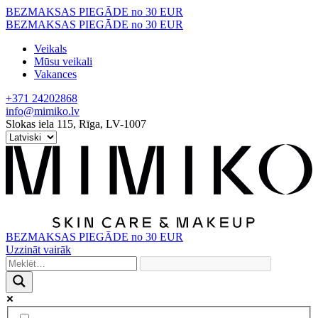
Skip
BEZMAKSAS PIEGĀDE no 30 EUR
to
BEZMAKSAS PIEGĀDE no 30 EUR
content
Veikals
Mūsu veikali
Vakances
+371 24202868
info@mimiko.lv
Slokas iela 115, Rīga, LV-1007
BEZMAKSAS PIEGĀDE no 30 EUR
Uzzināt vairāk