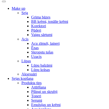
Make up
Seja
Grima bāzes
BB krēmi, tonālie krēmi
Korektori
Pūderi
Vaigu sārtumi
Acis
Acu zīmuļi, laineri
Ēnas
Skropstu tušas
Uzacis
Lūpas
Lūpu balzāmi
Lūpu krāsas
Aksesuāri
Sejas kopšana
Produkta tips
Attīrīšana
Pīlingi un skrubji
Toneri
Serumi
Emulsijas un krēmi