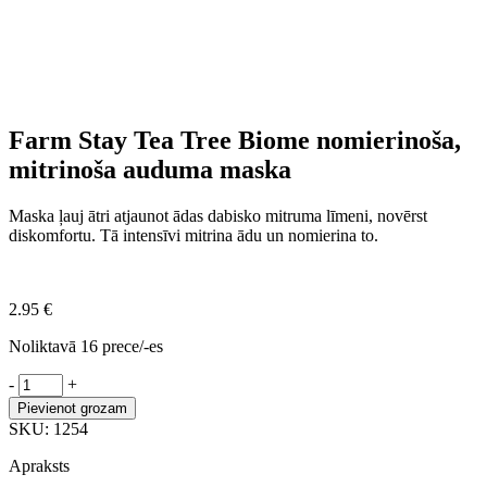
Farm Stay Tea Tree Biome nomierinoša,
mitrinoša auduma maska
Maska ​​ļauj ātri atjaunot ādas dabisko mitruma līmeni, novērst
diskomfortu. Tā intensīvi mitrina ādu un nomierina to.
2.95
€
Noliktavā 16 prece/-es
Farm
-
+
Stay
Pievienot grozam
Tea
SKU:
1254
Tree
Biome
Apraksts
nomierinoša,