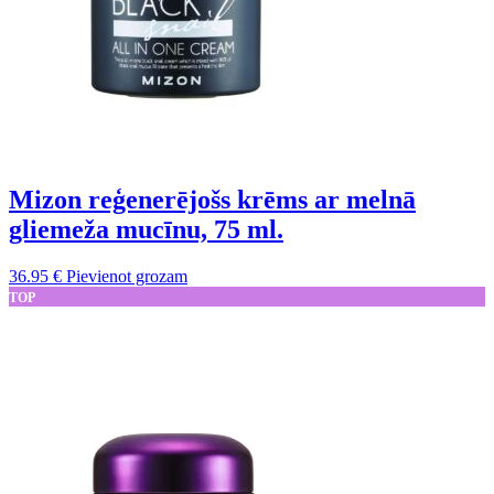
Mizon reģenerējošs krēms ar melnā
gliemeža mucīnu, 75 ml.
36.95
€
Pievienot grozam
TOP