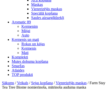
Acu kopšana
Maskas
Vienreizējās maskas
Speciālā kopšana
Saules aizsarglīdzekļi
Aromatic 89
Ķermenim
Mājai
Auto
Ķermenis un mati
Rokas un kājas
Ķermenis
Mati
Komplekti
Mutes dobuma kopšana
Smaržas
Atlaides
TOP produkti
Sākums
/
Veikals
/
Sejas kopšana
/
Vienreizējās maskas
/ Farm Stay
Tea Tree Biome nomierinoša, mitrinoša auduma maska