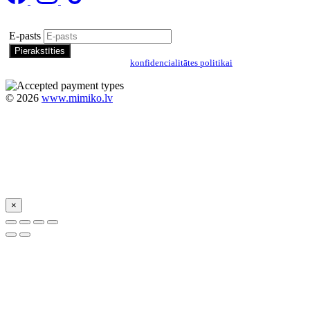
Pierakstīties īpašo piedāvājumu saņemšanai
E-pasts
Pierakstoties, jūs piekrītat mūsu
konfidencialitātes politikai
©
2026
www.mimiko.lv
×