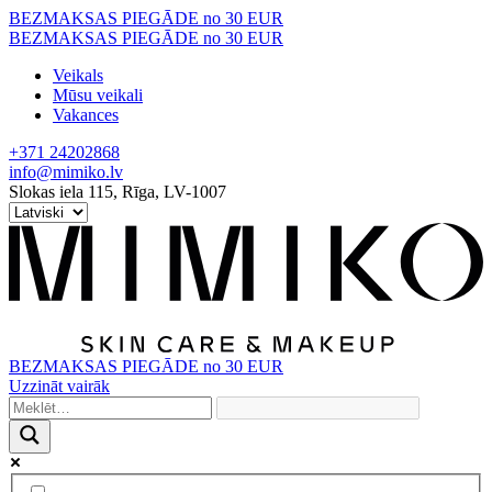
Skip
BEZMAKSAS PIEGĀDE no 30 EUR
to
BEZMAKSAS PIEGĀDE no 30 EUR
content
Veikals
Mūsu veikali
Vakances
+371 24202868
info@mimiko.lv
Slokas iela 115, Rīga, LV-1007
BEZMAKSAS PIEGĀDE no 30 EUR
Uzzināt vairāk