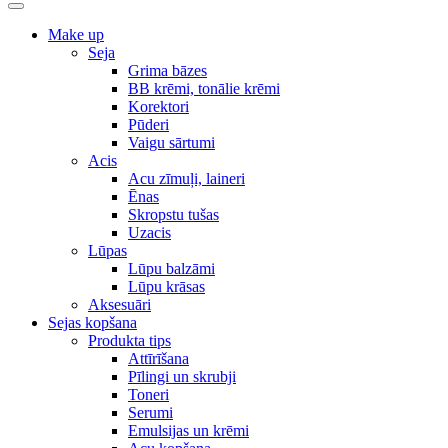
Make up
Seja
Grima bāzes
BB krēmi, tonālie krēmi
Korektori
Pūderi
Vaigu sārtumi
Acis
Acu zīmuļi, laineri
Ēnas
Skropstu tušas
Uzacis
Lūpas
Lūpu balzāmi
Lūpu krāsas
Aksesuāri
Sejas kopšana
Produkta tips
Attīrīšana
Pīlingi un skrubji
Toneri
Serumi
Emulsijas un krēmi