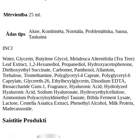
Mērvienība
25 ml.
Akne, Kombinēta, Normāla, Problemātiska, Sausa,
Ādas tips
Taukaina
INCI
Water, Glycerin, Butylene Glycol, Melaleuca Alternifolia (Tea Tree)
Leaf Extract, 1,2-Hexanediol, Propanediol, Hydroxyacetophenone,
Diethoxyethyl Succinate, Carbomer, Panthenol, Allantoin,
Trehalose, Tromethamine, Polyglyceryl-4 Caprate, Polyglyceryl-6
Caprylate, Glycereth-26, Ethylhexylglycerin, Disodium EDTA,
Biosaccharide Gum-1, Fragrance, Hyaluronic Acid, Hydrolyzed
Hyaluronic Acid, Sodium Hyaluronate, Hydroxyethylcellulose,
Ammonium Polyacryloyldimethyl Taurate, Bifida Ferment Lysate,
Lactose, Centella Asiatica Extract, Phenethyl Alcohol, Milk Protein,
Madecassoside.
Saistītie Produkti