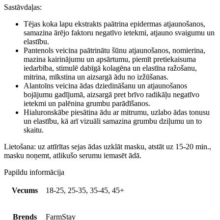
mitrinoša
Sastāvdaļas:
auduma
maska
Tējas koka lapu ekstrakts paātrina epidermas atjaunošanos,
daudzums
samazina ārējo faktoru negatīvo ietekmi, atjauno svaigumu un
elastību.
Pantenols veicina paātrinātu šūnu atjaunošanos, nomierina,
mazina kairinājumu un apsārtumu, piemīt pretiekaisuma
iedarbība, stimulē dabīgā kolagēna un elastīna ražošanu,
mitrina, mīkstina un aizsargā ādu no izžūšanas.
Alantoīns veicina ādas dziedināšanu un atjaunošanos
bojājumu gadījumā, aizsargā pret brīvo radikāļu negatīvo
ietekmi un palēnina grumbu parādīšanos.
Hialuronskābe piesātina ādu ar mitrumu, uzlabo ādas tonusu
un elastību, kā arī vizuāli samazina grumbu dziļumu un to
skaitu.
Lietošana: uz attīrītas sejas ādas uzklāt masku, atstāt uz 15-20 min.,
masku noņemt, atlikušo serumu iemasēt ādā.
Papildu informācija
Vecums
18-25, 25-35, 35-45, 45+
Brends
FarmStay