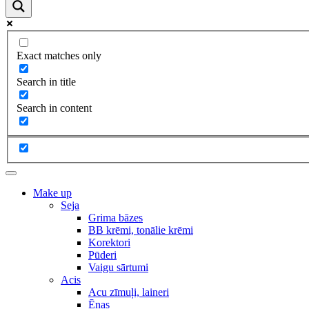
Exact matches only
Search in title
Search in content
Make up
Seja
Grima bāzes
BB krēmi, tonālie krēmi
Korektori
Pūderi
Vaigu sārtumi
Acis
Acu zīmuļi, laineri
Ēnas