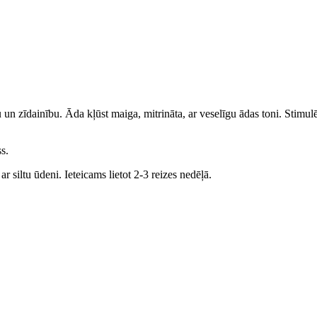
u un zīdainību. Āda kļūst maiga, mitrināta, ar veselīgu ādas toni. Stimul
s.
r siltu ūdeni. Ieteicams lietot 2-3 reizes nedēļā.