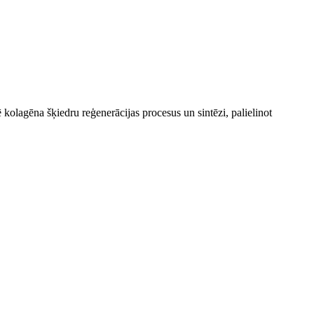
ē kolagēna šķiedru reģenerācijas procesus un sintēzi, palielinot