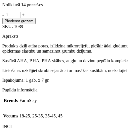
Noliktavā 14 prece/-es
FarmStay
-
+
Peptide
Pievienot grozam
9
SKU:
1089
Baking
Powder
Apraksts
skrubis
sejas
Produkts dziļi attīra poras, izlīdzina mikroreljefu, piešķir ādai gludum
ādai
epidermas elastību un samazinot grumbu dziļumu.
ar
peptīdiem,
Sastāvā AHA, BHA, PHA skābes, augļu un deviņu peptīdu kompleks
1
Lietošana: uzklājiet skrubi sejas ādai ar masāžas kustībām, noskalojiet a
gb.
daudzums
Iepakojumā: 1 gab. x 7 gr.
Papildu informācija
Brends
FarmStay
Vecums
18-25, 25-35, 35-45, 45+
INCI