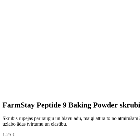
FarmStay Peptide 9 Baking Powder skrubis 
Skrubis rūpējas par raupju un blāvu ādu, maigi attīra to no atmirušām 
uzlabo ādas tvirtumu un elastību.
1.25
€