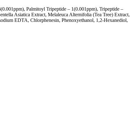
8(0.001ppm), Palmitoyl Tripeptide – 1(0.001ppm), Tripeptide –
ella Asiatica Extract, Melaleuca Alternifolia (Tea Tree) Extract,
Disodium EDTA, Chlorphenesin, Phenoxyethanol, 1,2-Hexanediol,