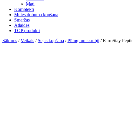
Mati
Komplekti
Mutes dobuma kopšana
Smaržas
Atlaides
TOP produkti
Sākums
/
Veikals
/
Sejas kopšana
/
Pīlingi un skrubji
/ FarmStay Peptid