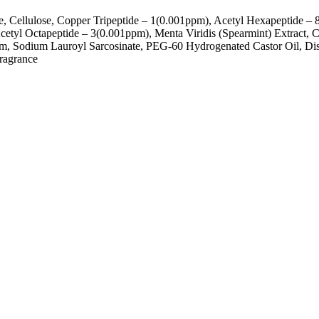
ose, Cellulose, Copper Tripeptide – 1(0.001ppm), Acetyl Hexapeptide – 
tyl Octapeptide – 3(0.001ppm), Menta Viridis (Spearmint) Extract, Cent
 Gum, Sodium Lauroyl Sarcosinate, PEG-60 Hydrogenated Castor Oil, 
Fragrance