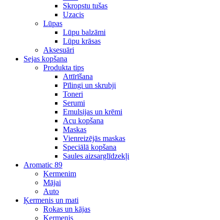
Skropstu tušas
Uzacis
Lūpas
Lūpu balzāmi
Lūpu krāsas
Aksesuāri
Sejas kopšana
Produkta tips
Attīrīšana
Pīlingi un skrubji
Toneri
Serumi
Emulsijas un krēmi
Acu kopšana
Maskas
Vienreizējās maskas
Speciālā kopšana
Saules aizsarglīdzekļi
Aromatic 89
Ķermenim
Mājai
Auto
Ķermenis un mati
Rokas un kājas
Ķermenis