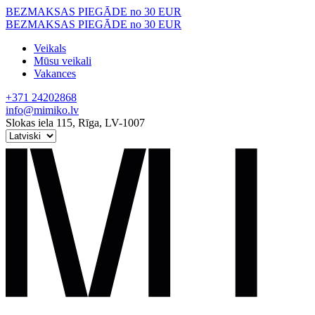
Skip
BEZMAKSAS PIEGĀDE no 30 EUR
to
BEZMAKSAS PIEGĀDE no 30 EUR
content
Veikals
Mūsu veikali
Vakances
+371 24202868
info@mimiko.lv
Slokas iela 115, Rīga, LV-1007