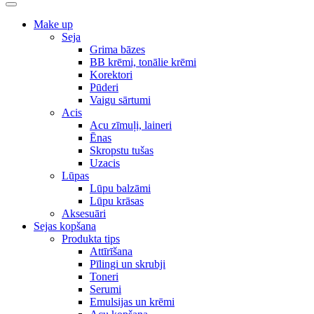
Make up
Seja
Grima bāzes
BB krēmi, tonālie krēmi
Korektori
Pūderi
Vaigu sārtumi
Acis
Acu zīmuļi, laineri
Ēnas
Skropstu tušas
Uzacis
Lūpas
Lūpu balzāmi
Lūpu krāsas
Aksesuāri
Sejas kopšana
Produkta tips
Attīrīšana
Pīlingi un skrubji
Toneri
Serumi
Emulsijas un krēmi