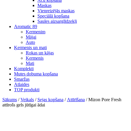
Acu kopšana
Maskas
Vienreizējās maskas
Speciālā kopšana
Saules aizsarglīdzekļi
Aromatic 89
Ķermenim
Mājai
Auto
Ķermenis un mati
Rokas un kājas
Ķermenis
Mati
Komplekti
Mutes dobuma kopšana
Smaržas
Atlaides
TOP produkti
Sākums
/
Veikals
/
Sejas kopšana
/
Attīrīšana
/ Mizon Pore Fresh
attīrošs gels jūtīgai ādai