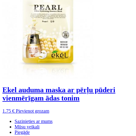
Ekel auduma maska ar pērļu pūderi
vienmērīgam ādas tonim
1.75
€
Pievienot grozam
Sazinieties ar mums
Mūsu veikali
Piegāde