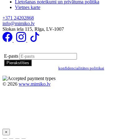
Lietošanas noteikumi un privātuma politika
Vietnes karte
+371 24202868
info@mimiko.lv
Slokas iela 115, Rīga, LV-1007
Pierakstīties īpašo piedāvājumu saņemšanai
E-pasts
Pierakstoties, jūs piekrītat mūsu
konfidencialitātes politikai
©
2026
www.mimiko.lv
×