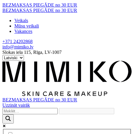
Skip
BEZMAKSAS PIEGĀDE no 30 EUR
to
BEZMAKSAS PIEGĀDE no 30 EUR
content
Veikals
Mūsu veikali
Vakances
+371 24202868
info@mimiko.lv
Slokas iela 115, Rīga, LV-1007
BEZMAKSAS PIEGĀDE no 30 EUR
Uzzināt vairāk