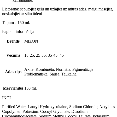
kairinājumu.
Lietošana: saputojiet gelu un uzlājiet uz mitras ādas, maigi masējiet,
noskalojiet ar siltu ūdeni.
Tilpums: 150 ml.
Papildu informācija
Brends
MIZON
Vecums
18-25, 25-35, 35-45, 45+
Akne, Kombinēta, Normāla, Pigmentācija,
Ādas tips
Problemātiska, Sausa, Taukaina
Mērvienība
150 ml.
INCI
Purified Water, Lauryl Hydroxysultaine, Sodium Chloride, Acrylates
Copolymer, Potassium Cocoyl Glycinate, Disodium
Cocoamphodiacetate, Sodium Methyl Cocoyl Taurate, Potassium