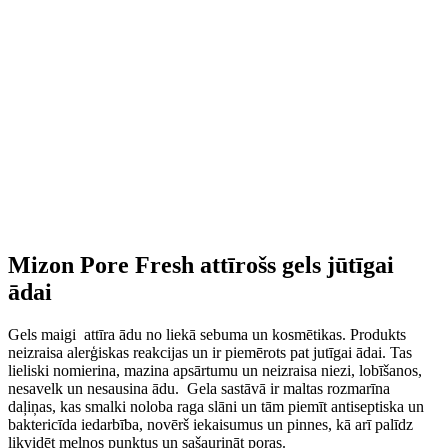
Mizon Pore Fresh attīrošs gels jūtīgai
ādai
Gels maigi attīra ādu no liekā sebuma un kosmētikas. Produkts
neizraisa alerģiskas reakcijas un ir piemērots pat jutīgai ādai. Tas
lieliski nomierina, mazina apsārtumu un neizraisa niezi, lobīšanos,
nesavelk un nesausina ādu. Gela sastāvā ir maltas rozmarīna
daļiņas, kas smalki noloba raga slāni un tām piemīt antiseptiska un
baktericīda iedarbība, novērš iekaisumus un pinnes, kā arī palīdz
likvidēt melnos punktus un sašaurināt poras.