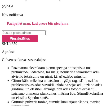
23.95
€
Nav noliktavā
Paziņojiet man, kad prece būs pieejama
SKU:
859
Apraksts
Galvenās aktīvās sastāvdaļas:
Rozmarīna ekstraktam piemīt spēcīga antiseptiska un
pretmikrobu iedarbība, tas maigi nomierina sakairinātu ādu,
atvieglo iekaisumu un niezi, kā arī uzlabo asinsriti.
Citronskābe mīkstina un atslāņo augšējo raga slāni, uzlabo
problemātiskās ādas stāvokli, izlīdzina sejas ādu, uzlabo ādas
gludumu un elastību, aizsargā pret ādas fotonovecošanu,
izgaismo pigmenta plankumus, mitrina ādu. Stimulē kolagēna
un elastīna šķiedru sintēzi.
Guttunia pulveris tonizē, stimulē šūnu atjaunošanos, mazina