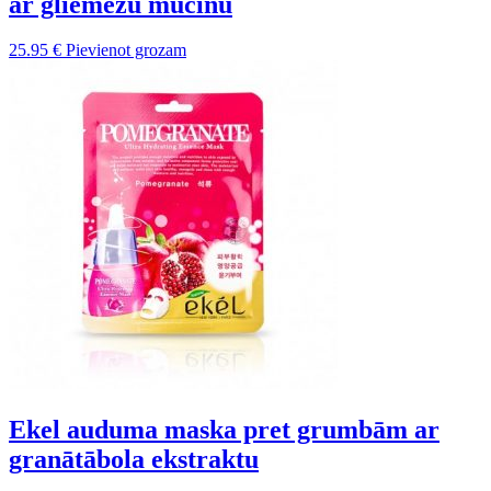
ar gliemežu mucīnu
25.95
€
Pievienot grozam
Ekel auduma maska pret grumbām ar
granātābola ekstraktu