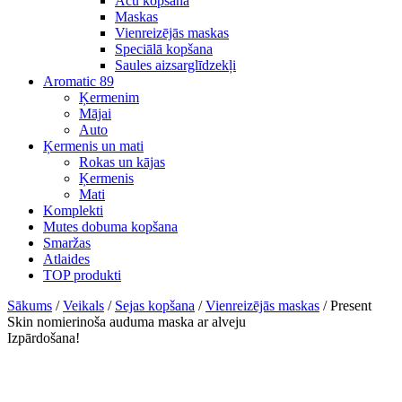
Acu kopšana
Maskas
Vienreizējās maskas
Speciālā kopšana
Saules aizsarglīdzekļi
Aromatic 89
Ķermenim
Mājai
Auto
Ķermenis un mati
Rokas un kājas
Ķermenis
Mati
Komplekti
Mutes dobuma kopšana
Smaržas
Atlaides
TOP produkti
Sākums
/
Veikals
/
Sejas kopšana
/
Vienreizējās maskas
/ Present
Skin nomierinoša auduma maska ar alveju
Izpārdošana!