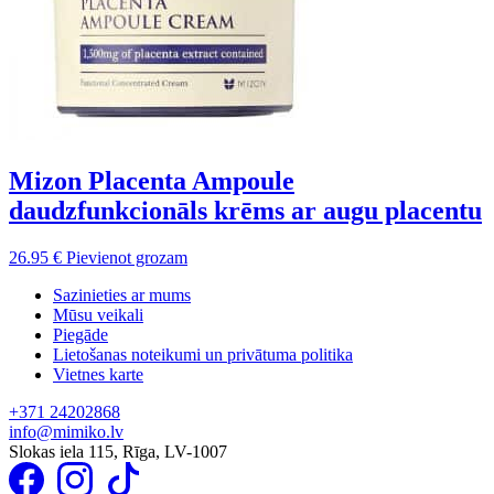
Mizon Placenta Ampoule
daudzfunkcionāls krēms ar augu placentu
26.95
€
Pievienot grozam
Sazinieties ar mums
Mūsu veikali
Piegāde
Lietošanas noteikumi un privātuma politika
Vietnes karte
+371 24202868
info@mimiko.lv
Slokas iela 115, Rīga, LV-1007