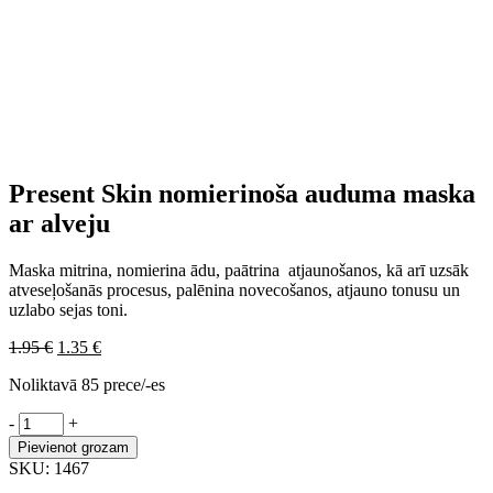
Present Skin nomierinoša auduma maska
ar alveju
Maska mitrina, nomierina ādu, paātrina atjaunošanos, kā arī uzsāk
atveseļošanās procesus, palēnina novecošanos, atjauno tonusu un
uzlabo sejas toni.
Sākotnējā
Pašreizējā
1.95
€
1.35
€
cena
cena
Noliktavā 85 prece/-es
bija:
ir:
1.95 €.
1.35 €.
Present
-
+
Skin
Pievienot grozam
nomierinoša
SKU:
1467
auduma