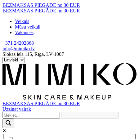
Skip
BEZMAKSAS PIEGĀDE no 30 EUR
to
BEZMAKSAS PIEGĀDE no 30 EUR
content
Veikals
Mūsu veikali
Vakances
+371 24202868
info@mimiko.lv
Slokas iela 115, Rīga, LV-1007
BEZMAKSAS PIEGĀDE no 30 EUR
Uzzināt vairāk