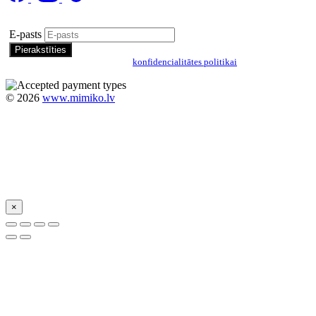
Pierakstīties īpašo piedāvājumu saņemšanai
E-pasts
Pierakstoties, jūs piekrītat mūsu
konfidencialitātes politikai
©
2026
www.mimiko.lv
×