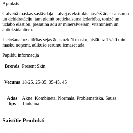
maska
Apraksts
ar
alveju
Galvenā maskas sastāvdaļa – alvejas ekstrakts novērš ādas sausumu
daudzums
un dehidratāciju, tam piemīt pretiekaisuma iedarbība, tonizē un
uzlabo elastību, piesātina ādu ar minerālvielām, vitamīniem un
antioksidantiem.
Lietošana: uz attīrītas sejas ādas uzklāt masku, atstāt uz 15-20 min.,
masku noņemt, atlikušo serumu iemasēt ādā.
Papildu informācija
Brends
Present Skin
Vecums
18-25, 25-35, 35-45, 45+
Ādas
Akne, Kombinēta, Normāla, Problemātiska, Sausa,
tips
Taukaina
Saistītie Produkti