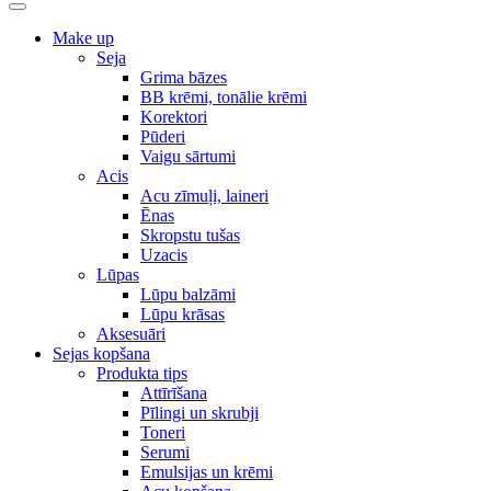
Make up
Seja
Grima bāzes
BB krēmi, tonālie krēmi
Korektori
Pūderi
Vaigu sārtumi
Acis
Acu zīmuļi, laineri
Ēnas
Skropstu tušas
Uzacis
Lūpas
Lūpu balzāmi
Lūpu krāsas
Aksesuāri
Sejas kopšana
Produkta tips
Attīrīšana
Pīlingi un skrubji
Toneri
Serumi
Emulsijas un krēmi