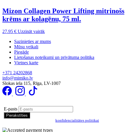
Mizon Collagen Power Lifting mitrinošs
krēms ar kolagēnu, 75 ml.
27.95
€
Uzzināt vairāk
Sazinieties ar mums
Mūsu veikali
Piegāde
Lietošanas noteikumi un privātuma politika
Vietnes karte
+371 24202868
info@mimiko.lv
Slokas iela 115, Rīga, LV-1007
Pierakstīties īpašo piedāvājumu saņemšanai
E-pasts
Pierakstoties, jūs piekrītat mūsu
konfidencialitātes politikai