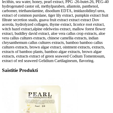
lecithin, sea water, honey, pearl extract, PPG -26-butet-26, PEG-40
hydrogenated castor oil, methylparaben, allantoin, panthenol,
carbomer, triethanolamine, disodium EDTA, imidazolidinyl urea,
extract of common purslane, tiger lily extract, pumpkin extract fruit
filtrate secretion snails, guava fruit extract extract extract Dov
acerola, hydrolyzed collagen, thyme extract, licorice root extract,
witch hazel extract,alpine edelweiss extract, mallow forest flower
extract, buddley david extract, aloe vera callus crop extracts, aloe
vera callus cultures extracts, chinese camellia extracts, indian
chrysanthemum callus cultures extracts, bamboo bamboo callus
cultures extracts, brown algae extract, ointment extracts, extracts,
extracts of bamboo plants, bamboo algae extracts, brown algae
extracts, extracts extract of green seaweed Codium Tomentosum,
extract of red seaweed Gelidium Cartilagineum, flavoring.
Saistītie Produkti