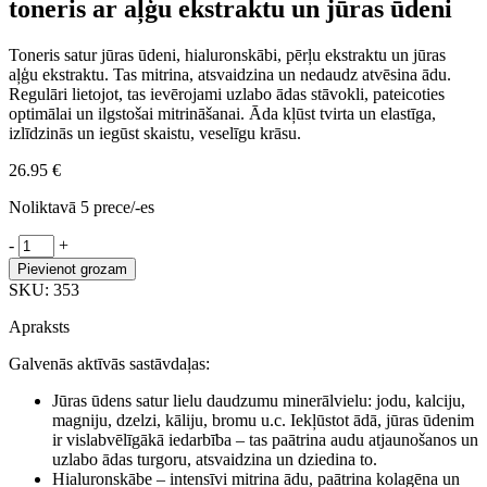
toneris ar aļģu ekstraktu un jūras ūdeni
Toneris satur jūras ūdeni, hialuronskābi, pērļu ekstraktu un jūras
aļģu ekstraktu. Tas mitrina, atsvaidzina un nedaudz atvēsina ādu.
Regulāri lietojot, tas ievērojami uzlabo ādas stāvokli, pateicoties
optimālai un ilgstošai mitrināšanai. Āda kļūst tvirta un elastīga,
izlīdzinās un iegūst skaistu, veselīgu krāsu.
26.95
€
Noliktavā 5 prece/-es
The
-
+
Skin
Pievienot grozam
House
SKU:
353
Marine
Active
Apraksts
mitrinošs
toneris
Galvenās aktīvās sastāvdaļas:
ar
aļģu
Jūras ūdens satur lielu daudzumu minerālvielu: jodu, kalciju,
ekstraktu
magniju, dzelzi, kāliju, bromu u.c. Iekļūstot ādā, jūras ūdenim
un
ir vislabvēlīgākā iedarbība – tas paātrina audu atjaunošanos un
jūras
uzlabo ādas turgoru, atsvaidzina un dziedina to.
ūdeni
Hialuronskābe – intensīvi mitrina ādu, paātrina kolagēna un