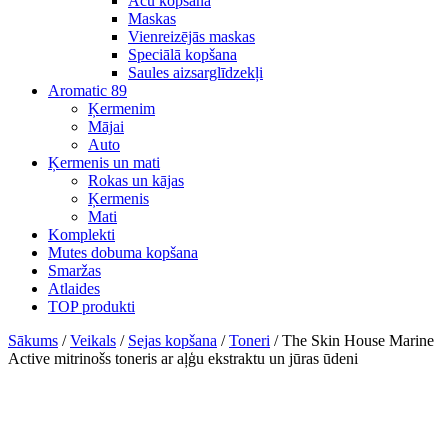
Acu kopšana
Maskas
Vienreizējās maskas
Speciālā kopšana
Saules aizsarglīdzekļi
Aromatic 89
Ķermenim
Mājai
Auto
Ķermenis un mati
Rokas un kājas
Ķermenis
Mati
Komplekti
Mutes dobuma kopšana
Smaržas
Atlaides
TOP produkti
Sākums
/
Veikals
/
Sejas kopšana
/
Toneri
/ The Skin House Marine
Active mitrinošs toneris ar aļģu ekstraktu un jūras ūdeni