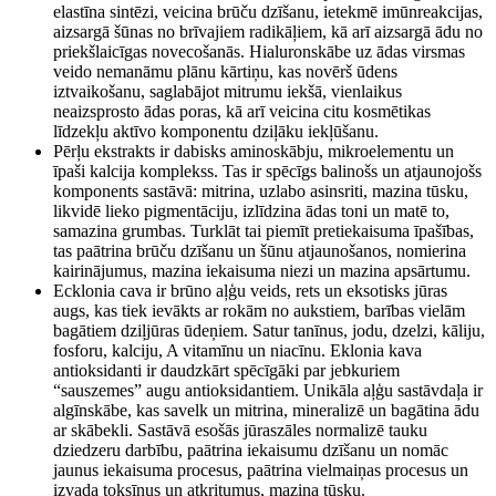
daudzums
elastīna sintēzi, veicina brūču dzīšanu, ietekmē imūnreakcijas,
aizsargā šūnas no brīvajiem radikāļiem, kā arī aizsargā ādu no
priekšlaicīgas novecošanās. Hialuronskābe uz ādas virsmas
veido nemanāmu plānu kārtiņu, kas novērš ūdens
iztvaikošanu, saglabājot mitrumu iekšā, vienlaikus
neaizsprosto ādas poras, kā arī veicina citu kosmētikas
līdzekļu aktīvo komponentu dziļāku iekļūšanu.
Pērļu ekstrakts ir dabisks aminoskābju, mikroelementu un
īpaši kalcija komplekss. Tas ir spēcīgs balinošs un atjaunojošs
komponents sastāvā: mitrina, uzlabo asinsriti, mazina tūsku,
likvidē lieko pigmentāciju, izlīdzina ādas toni un matē to,
samazina grumbas. Turklāt tai piemīt pretiekaisuma īpašības,
tas paātrina brūču dzīšanu un šūnu atjaunošanos, nomierina
kairinājumus, mazina iekaisuma niezi un mazina apsārtumu.
Ecklonia cava ir brūno aļģu veids, rets un eksotisks jūras
augs, kas tiek ievākts ar rokām no aukstiem, barības vielām
bagātiem dziļjūras ūdeņiem. Satur tanīnus, jodu, dzelzi, kāliju,
fosforu, kalciju, A vitamīnu un niacīnu. Eklonia kava
antioksidanti ir daudzkārt spēcīgāki par jebkuriem
“sauszemes” augu antioksidantiem. Unikāla aļģu sastāvdaļa ir
algīnskābe, kas savelk un mitrina, mineralizē un bagātina ādu
ar skābekli. Sastāvā esošās jūraszāles normalizē tauku
dziedzeru darbību, paātrina iekaisumu dzīšanu un nomāc
jaunus iekaisuma procesus, paātrina vielmaiņas procesus un
izvada toksīnus un atkritumus, mazina tūsku.