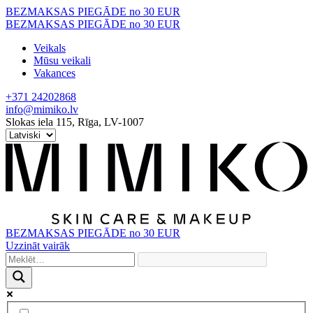
Skip
BEZMAKSAS PIEGĀDE no 30 EUR
to
BEZMAKSAS PIEGĀDE no 30 EUR
content
Veikals
Mūsu veikali
Vakances
+371 24202868
info@mimiko.lv
Slokas iela 115, Rīga, LV-1007
BEZMAKSAS PIEGĀDE no 30 EUR
Uzzināt vairāk