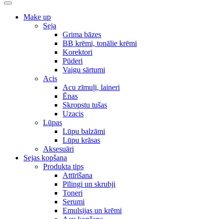
Make up
Seja
Grima bāzes
BB krēmi, tonālie krēmi
Korektori
Pūderi
Vaigu sārtumi
Acis
Acu zīmuļi, laineri
Ēnas
Skropstu tušas
Uzacis
Lūpas
Lūpu balzāmi
Lūpu krāsas
Aksesuāri
Sejas kopšana
Produkta tips
Attīrīšana
Pīlingi un skrubji
Toneri
Serumi
Emulsijas un krēmi