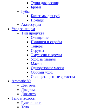
Туши для ресниц
Брови
Губы
Бальзамы для губ
Помады
Аксессуары
Уход за лицом
Тип продукта
Очищение
Пилинги и скрабы
Тонеры
Серумы
Эмульсии и кремы
Уход за глазами
Маски
Одноразовые маски
Особый уход
Солнцезащитные средства
Aromatic 89
Для тела
Для дома
Для авто
Тело и волосы
Руки и ноги
Тело