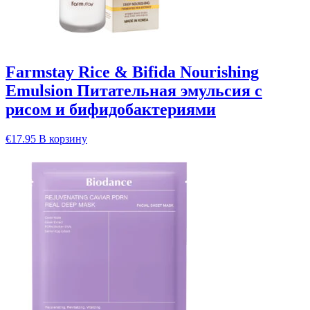
Farmstay Rice & Bifida Nourishing
Emulsion Питательная эмульсия с
рисом и бифидобактериями
€
17.95
В корзину