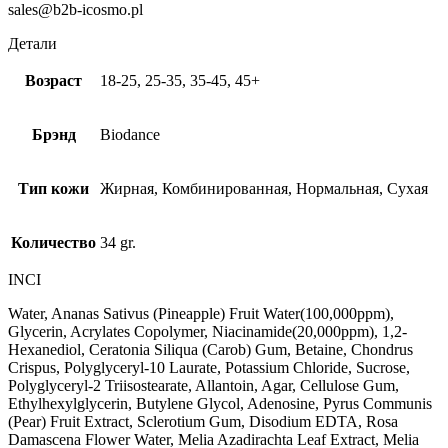
sales@b2b-icosmo.pl
Детали
Возраст
18-25, 25-35, 35-45, 45+
Брэнд
Biodance
Тип кожи
Жирная, Комбинированная, Нормальная, Сухая
Количество
34 gr.
INCI
Water, Ananas Sativus (Pineapple) Fruit Water(100,000ppm),
Glycerin, Acrylates Copolymer, Niacinamide(20,000ppm), 1,2-
Hexanediol, Ceratonia Siliqua (Carob) Gum, Betaine, Chondrus
Crispus, Polyglyceryl-10 Laurate, Potassium Chloride, Sucrose,
Polyglyceryl-2 Triisostearate, Allantoin, Agar, Cellulose Gum,
Ethylhexylglycerin, Butylene Glycol, Adenosine, Pyrus Communis
(Pear) Fruit Extract, Sclerotium Gum, Disodium EDTA, Rosa
Damascena Flower Water, Melia Azadirachta Leaf Extract, Melia