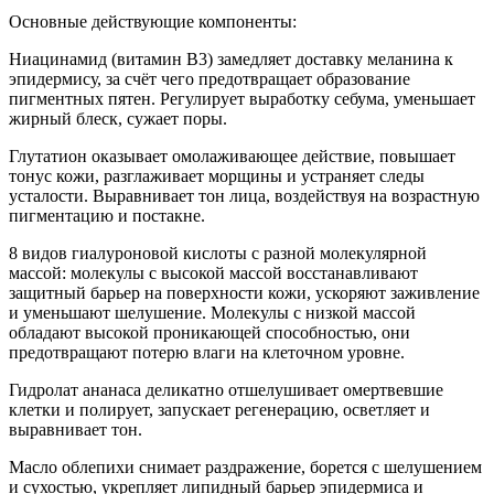
Основные действующие компоненты:
Ниацинамид (витамин B3) замедляет доставку меланина к
эпидермису, за счёт чего предотвращает образование
пигментных пятен. Регулирует выработку себума, уменьшает
жирный блеск, сужает поры.
Глутатион оказывает омолаживающее действие, повышает
тонус кожи, разглаживает морщины и устраняет следы
усталости. Выравнивает тон лица, воздействуя на возрастную
пигментацию и постакне.
8 видов гиалуроновой кислоты с разной молекулярной
массой: молекулы с высокой массой восстанавливают
защитный барьер на поверхности кожи, ускоряют заживление
и уменьшают шелушение. Молекулы с низкой массой
обладают высокой проникающей способностью, они
предотвращают потерю влаги на клеточном уровне.
Гидролат ананаса деликатно отшелушивает омертвевшие
клетки и полирует, запускает регенерацию, осветляет и
выравнивает тон.
Масло облепихи снимает раздражение, борется с шелушением
и сухостью, укрепляет липидный барьер эпидермиса и