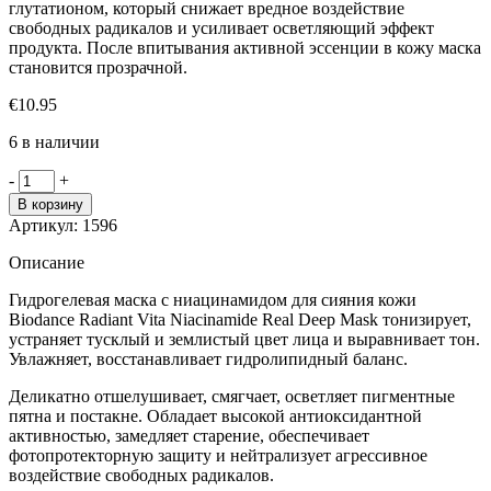
глутатионом, который снижает вредное воздействие
свободных радикалов и усиливает осветляющий эффект
продукта. После впитывания активной эссенции в кожу маска
становится прозрачной.
€
10.95
6 в наличии
Количество
-
+
товара
В корзину
Biodance
Артикул:
1596
Radiant
Vita
Описание
Niacinamide
Real
Гидрогелевая маска с ниацинамидом для сияния кожи
Deep
Biodance Radiant Vita Niacinamide Real Deep Mask тонизирует,
Mask
устраняет тусклый и землистый цвет лица и выравнивает тон.
Гидрогелевая
Увлажняет, восстанавливает гидролипидный баланс.
маска
с
Деликатно отшелушивает, смягчает, осветляет пигментные
ниацинамидом
пятна и постакне. Обладает высокой антиоксидантной
для
активностью, замедляет старение, обеспечивает
сияния
фотопротекторную защиту и нейтрализует агрессивное
кожи
воздействие свободных радикалов.