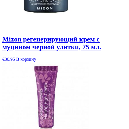
Mizon регенерирующий крем с
муцином черной улитки, 75 мл.
€
36.95
В корзину