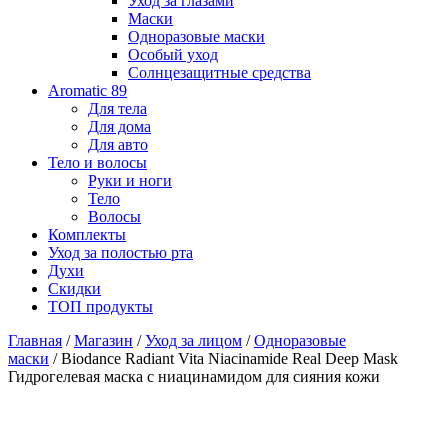
Уход за глазами
Маски
Одноразовые маски
Особый уход
Солнцезащитные средства
Aromatic 89
Для тела
Для дома
Для авто
Тело и волосы
Руки и ноги
Тело
Волосы
Комплекты
Уход за полостью рта
Духи
Скидки
ТОП продукты
Главная
/
Магазин
/
Уход за лицом
/
Одноразовые
маски
/ Biodance Radiant Vita Niacinamide Real Deep Mask
Гидрогелевая маска с ниацинамидом для сияния кожи