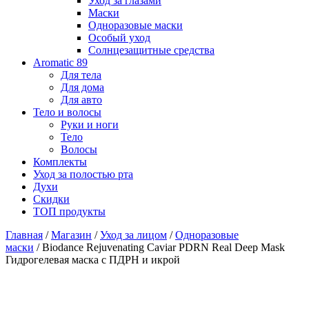
Уход за глазами
Маски
Одноразовые маски
Особый уход
Солнцезащитные средства
Aromatic 89
Для тела
Для дома
Для авто
Тело и волосы
Руки и ноги
Тело
Волосы
Комплекты
Уход за полостью рта
Духи
Скидки
ТОП продукты
Главная
/
Магазин
/
Уход за лицом
/
Одноразовые
маски
/ Biodance Rejuvenating Caviar PDRN Real Deep Mask
Гидрогелевая маска с ПДРН и икрой