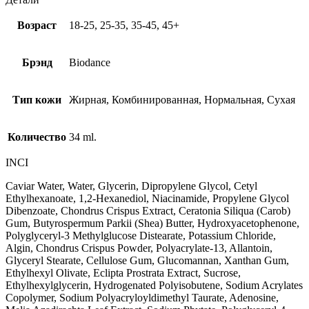
Возраст
18-25, 25-35, 35-45, 45+
Брэнд
Biodance
Тип кожи
Жирная, Комбинированная, Нормальная, Сухая
Количество
34 ml.
INCI
Caviar Water, Water, Glycerin, Dipropylene Glycol, Cetyl
Ethylhexanoate, 1,2-Hexanediol, Niacinamide, Propylene Glycol
Dibenzoate, Chondrus Crispus Extract, Ceratonia Siliqua (Carob)
Gum, Butyrospermum Parkii (Shea) Butter, Hydroxyacetophenone,
Polyglyceryl-3 Methylglucose Distearate, Potassium Chloride,
Algin, Chondrus Crispus Powder, Polyacrylate-13, Allantoin,
Glyceryl Stearate, Cellulose Gum, Glucomannan, Xanthan Gum,
Ethylhexyl Olivate, Eclipta Prostrata Extract, Sucrose,
Ethylhexylglycerin, Hydrogenated Polyisobutene, Sodium Acrylates
Copolymer, Sodium Polyacryloyldimethyl Taurate, Adenosine,