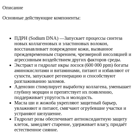
Rejuvenating
Caviar
Описание
PDRN
Real
Основные действующие компоненты:
Deep
Mask
Гидрогелевая
ПДРН (Sodium DNA) —Запускает процессы синтеза
маска
новых коллагеновых и эластиновых волокон,
с
восстанавливает повреждение кожи, вызванное
ПДРН
преждевременным старением, чрезмерной инсоляцией и
и
агрессивным воздействием других факторов среды.
икрой
Экстракт и гидролат икры лосося (600 000 ppm) богаты
аминокислотами и витаминами, питают и избавляют от
сухости, запускают регенерацию и способствуют
разглаживанию заломов.
Аденозин стимулирует выработку коллагена, уменьшает
глубину морщин и препятствует их появлению,
поддерживает упругость и молодость.
Масла ши и жожоба укрепляют защитный барьер,
увлажняют и питают, смягчают огрубевшие участки и
устраняют шелушение.
Гидролат розы обеспечивает антиоксидантную защиту
клеток, замедляет старение, удерживает влагу, придаёт
естественное сияние.