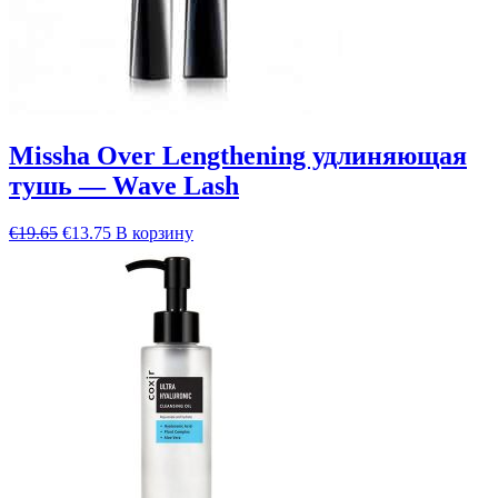
Missha Over Lengthening удлиняющая
тушь — Wave Lash
Первоначальная
Текущая
€
19.65
€
13.75
В корзину
цена
цена:
составляла
€13.75.
€19.65.