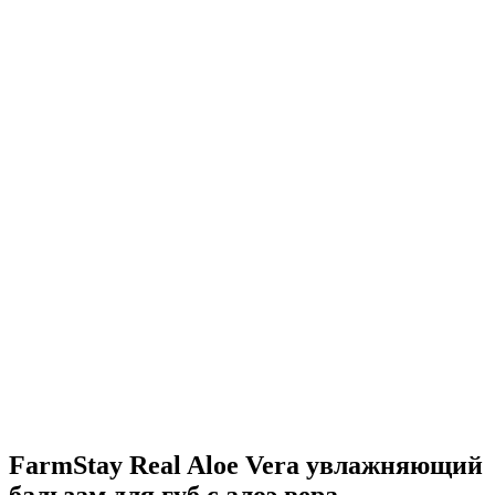
FarmStay Real Aloe Vera увлажняющий
бальзам для губ с алоэ вера