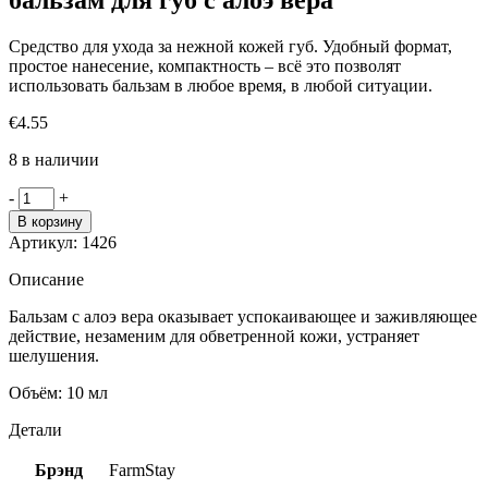
Средство для ухода за нежной кожей губ. Удобный формат,
простое нанесение, компактность – всё это позволят
использовать бальзам в любое время, в любой ситуации.
€
4.55
8 в наличии
Количество
-
+
товара
В корзину
FarmStay
Артикул:
1426
Real
Aloe
Описание
Vera
увлажняющий
Бальзам с алоэ вера оказывает успокаивающее и заживляющее
бальзам
действие, незаменим для обветренной кожи, устраняет
для
шелушения.
губ
с
Объём: 10 мл
алоэ
Детали
вера
Брэнд
FarmStay