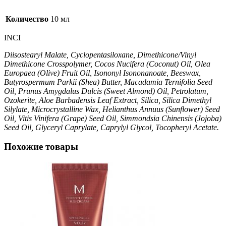
Количество
10 мл
INCI
Diisostearyl Malate, Cyclopentasiloxane, Dimethicone/Vinyl
Dimethicone Crosspolymer, Cocos Nucifera (Coconut) Oil, Olea
Europaea (Olive) Fruit Oil, Isononyl Isononanoate, Beeswax,
Butyrospermum Parkii (Shea) Butter, Macadamia Ternifolia Seed
Oil, Prunus Amygdalus Dulcis (Sweet Almond) Oil, Petrolatum,
Ozokerite, Aloe Barbadensis Leaf Extract, Silica, Silica Dimethyl
Silylate, Microcrystalline Wax, Helianthus Annuus (Sunflower) Seed
Oil, Vitis Vinifera (Grape) Seed Oil, Simmondsia Chinensis (Jojoba)
Seed Oil, Glyceryl Caprylate, Caprylyl Glycol, Tocopheryl Acetate.
Похожие товары