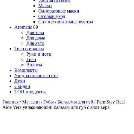
Уход за глазами
Маски
Одноразовые маски
Особый уход
Солнцезащитные средства
Aromatic 89
Для тела
Для дома
Для авто
Тело и волосы
Руки и ноги
Тело
Волосы
Комплекты
Уход за полостью рта
Духи
Скидки
ТОП продукты
Главная
/
Магазин
/
Губы
/
Бальзамы для губ
/ FarmStay Real
Aloe Vera увлажняющий бальзам для губ с алоэ вера