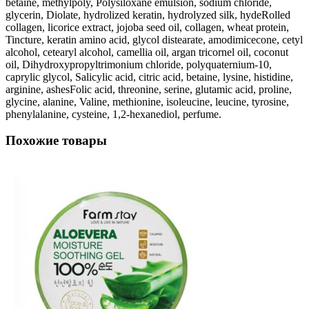
betaine, methylpoly, Polysiloxane emulsion, sodium chloride,
glycerin, Diolate, hydrolized keratin, hydrolyzed silk, hydeRolled
collagen, licorice extract, jojoba seed oil, collagen, wheat protein,
Tincture, keratin amino acid, glycol distearate, amodimicecone, cetyl
alcohol, cetearyl alcohol, camellia oil, argan tricornel oil, coconut
oil, Dihydroxypropyltrimonium chloride, polyquaternium-10,
caprylic glycol, Salicylic acid, citric acid, betaine, lysine, histidine,
arginine, ashesFolic acid, threonine, serine, glutamic acid, proline,
glycine, alanine, Valine, methionine, isoleucine, leucine, tyrosine,
phenylalanine, cysteine, 1,2-hexanediol, perfume.
Похожие товары