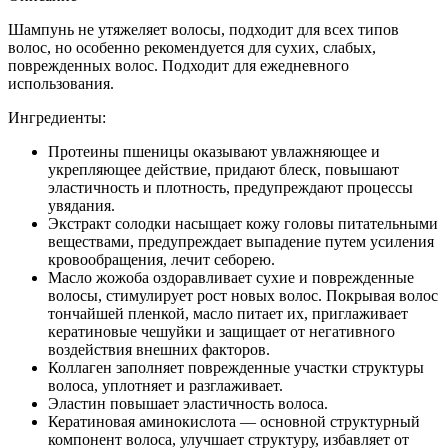
1
Bright
Шампунь не утяжеляет волосы, подходит для всех типов
Complex
волос, но особенно рекомендуется для сухих, слабых,
интенсивно
поврежденных волос. Подходит для ежедневного
питающий
использования.
шампунь
для
Ингредиенты:
волос,
Протеины пшеницы оказывают увлажняющее и
500
укрепляющее действие, придают блеск, повышают
мл.
эластичность и плотность, предупреждают процессы
увядания.
Экстракт солодки насыщает кожу головы питательными
веществами, предупреждает выпадение путем усиления
кровообращения, лечит себорею.
Масло жожоба оздоравливает сухие и поврежденные
волосы, стимулирует рост новых волос. Покрывая волос
тончайшей пленкой, масло питает их, приглаживает
кератиновые чешуйки и защищает от негативного
воздействия внешних факторов.
Коллаген заполняет поврежденные участки структуры
волоса, уплотняет и разглаживает.
Эластин повышает эластичность волоса.
Кератиновая аминокислота — основной структурный
компонент волоса, улучшает структуру, избавляет от