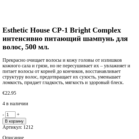
Esthetic House CP-1 Bright Complex
интенсивно питающий шампунь для
волос, 500 мл.
Прекрасно очищает волосы и кожу головы от излишков
кожного сала и грязи, но не пересушивает их – увлажняет и
питает волосы от корней до кончиков, восстанавливает
структуру волос, предотвращает их сухость, уменьшает
ломкость, придает гладкость, мягкость и здоровый блеск.
€
22.95
4 в наличии
Количество
-
+
товара
В корзину
Esthetic
Артикул:
1212
House
CP-
Описание