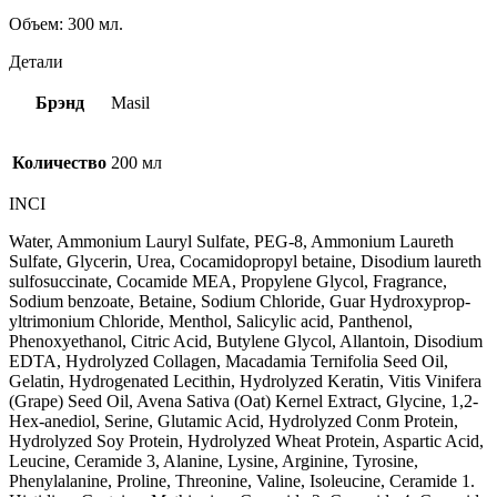
Объем: 300 мл.
Детали
Брэнд
Masil
Количество
200 мл
INCI
Water, Ammonium Lauryl Sulfate, PEG-8, Ammonium Laureth
Sulfate, Glycerin, Urea, Cocamidopropyl betaine, Disodium laureth
sulfosuccinate, Cocamide MEA, Propylene Glycol, Fragrance,
Sodium benzoate, Betaine, Sodium Chloride, Guar Hydroxyprop-
yltrimonium Chloride, Menthol, Salicylic acid, Panthenol,
Phenoxyethanol, Citric Acid, Butylene Glycol, Allantoin, Disodium
EDTA, Hydrolyzed Collagen, Macadamia Ternifolia Seed Oil,
Gelatin, Hydrogenated Lecithin, Hydrolyzed Keratin, Vitis Vinifera
(Grape) Seed Oil, Avena Sativa (Oat) Kernel Extract, Glycine, 1,2-
Hex-anediol, Serine, Glutamic Acid, Hydrolyzed Conm Protein,
Hydrolyzed Soy Protein, Hydrolyzed Wheat Protein, Aspartic Acid,
Leucine, Ceramide 3, Alanine, Lysine, Arginine, Tyrosine,
Phenylalanine, Proline, Threonine, Valine, Isoleucine, Ceramide 1.