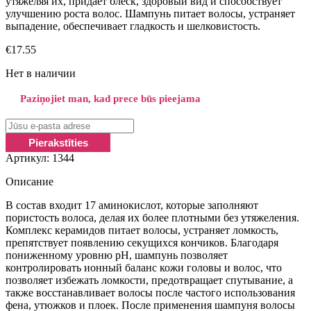
утяжеляя их, придает блеск, здоровый вид и способствует
улучшению роста волос. Шампунь питает волосы, устраняет
выпадение, обеспечивает гладкость и шелковистость.
€
17.55
Нет в наличии
Paziņojiet man, kad prece būs pieejama
Артикул:
1344
Описание
В состав входит 17 аминокислот, которые заполняют
пористость волоса, делая их более плотными без утяжеления.
Комплекс керамидов питает волосы, устраняет ломкость,
препятствует появлению секущихся кончиков. Благодаря
пониженному уровню pH, шампунь позволяет
контролировать ионный баланс кожи головы и волос, что
позволяет избежать ломкости, предотвращает спутывание, а
также восстанавливает волосы после частого использования
фена, утюжков и плоек. После применения шампуня волосы