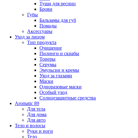
Туши для ресниц
Брови
Губы
Бальзамы для губ
Помады
Аксессуары
Уход за лицом
Тип продукта
Очищение
Пилинги и скрабы
Тонеры
Серумы
Эмульсии и кремы
Уход за глазами
Маски
Одноразовые маски
Особый уход
Солнцезащитные средства
Aromatic 89
Для тела
Для дома
Для авто
Тело и волосы
Руки и ноги
Тело