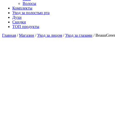
Волосы
Комплекты
Уход за полостью рта
Духи
Скидки
ТОП продукты
Главная
/
Магазин
/
Уход за лицом
/
Уход за глазами
/ BeauuGree