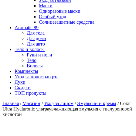
Уход за глазами
Маски
Одноразовые маски
Особый уход
Солнцезащитные средства
Aromatic 89
Для тела
Для дома
Для авто
Тело и волосы
Руки и ноги
Тело
Волосы
Комплекты
Уход за полостью рта
Духи
Скидки
ТОП продукты
Главная
/
Магазин
/
Уход за лицом
/
Эмульсии и кремы
/ Coxir
Ultra Hyaluronic ультраувлажняющая эмульсия с гиалуроновой
кислотой