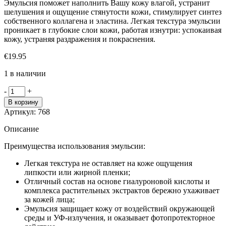
Эмульсия поможет наполнить Вашу кожу влагой, устранит
шелушения и ощущение стянутости кожи, стимулирует синтез
собственного коллагена и эластина. Легкая текстура эмульсии
проникает в глубокие слои кожи, работая изнутри: успокаивая
кожу, устраняя раздражения и покраснения.
€
19.95
1 в наличии
Количество
-
+
товара
В корзину
Coxir
Артикул:
768
Ultra
Hyaluronic
Описание
ультраувлажняющая
эмульсия
Преимущества использования эмульсии:
с
гиалуроновой
Легкая текстура не оставляет на коже ощущения
кислотой
липкости или жирной пленки;
Отличный состав на основе гиалуроновой кислоты и
комплекса растительных экстрактов бережно ухаживает
за кожей лица;
Эмульсия защищает кожу от воздействий окружающей
среды и УФ-излучения, и оказывает фотопротекторное