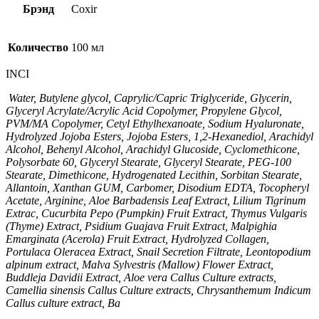
Брэнд
Coxir
Количество
100 мл
INCI
Water, Butylene glycol, Caprylic/Capric Triglyceride, Glycerin,
Glyceryl Acrylate/Acrylic Acid Copolymer, Propylene Glycol,
PVM/MA Copolymer, Cetyl Ethylhexanoate, Sodium Hyaluronate,
Hydrolyzed Jojoba Esters, Jojoba Esters, 1,2-Hexanediol, Arachidyl
Alcohol, Behenyl Alcohol, Arachidyl Glucoside, Cyclomethicone,
Polysorbate 60, Glyceryl Stearate, Glyceryl Stearate, PEG-100
Stearate, Dimethicone, Hydrogenated Lecithin, Sorbitan Stearate,
Allantoin, Xanthan GUM, Carbomer, Disodium EDTA, Tocopheryl
Acetate, Arginine, Aloe Barbadensis Leaf Extract, Lilium Tigrinum
Extrac, Cucurbita Pepo (Pumpkin) Fruit Extract, Thymus Vulgaris
(Thyme) Extract, Psidium Guajava Fruit Extract, Malpighia
Emarginata (Acerola) Fruit Extract, Hydrolyzed Collagen,
Portulaca Oleracea Extract, Snail Secretion Filtrate, Leontopodium
alpinum extract, Malva Sylvestris (Mallow) Flower Extract,
Buddleja Davidii Extract, Aloe vera Callus Culture extracts,
Camellia sinensis Callus Culture extracts, Chrysanthemum Indicum
Callus culture extract, Ba