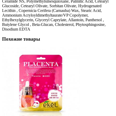
Ceramide NS, Polymethylsilsesquioxane, Palmitic Acid, Cetearyl
Glucoside, Cetearyl Olivate, Sorbitan Olivate, Hydrogenated
Lecithin , Copernicia Cerifera (Carnauba) Wax, Stearic Acid,
Ammonium Acryloyldimethyltaurate/VP Copolymer,
Ethylhexylglycerin, Glyceryl Caprylate, Allantoin, Panthenol ,
Butylene Glycol , Beta-Glucan, Cholesterol, Phytosphingosine,
Disodium EDTA
Похожие товары