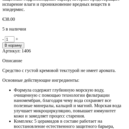
испарение влаги и проникновение вредных веществ в
эпидермис.
€
38.00
5 в наличии
Количество
-
+
товара
В корзину
Round
Артикул:
1406
Lab
1025
Описание
Dokdo
увлажняющий
Средство с густой кремовой текстурой не имеет аромата.
крем
с
Основные действующие ингредиенты:
керамидами
Формула содержит глубинную морскую воду,
и
очищенную с помощью технологии фильтрации
морской
наномембран, благодаря чему вода сохраняет все
водой
полезные минералы, кальций и магний. Морская вода
улучшает микроциркуляцию, повышает иммунитет
кожи и замедляет процесс старения.
Комплекс 5 церамидов в составе работает на
восстановление естественного защитного барьера,