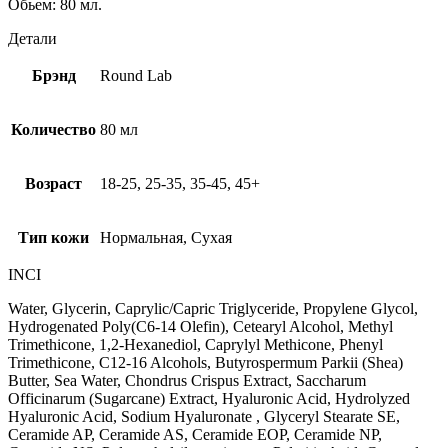
Обьем: 80 мл.
Детали
Брэнд
Round Lab
Количество
80 мл
Возраст
18-25, 25-35, 35-45, 45+
Тип кожи
Нормальная, Сухая
INCI
Water, Glycerin, Caprylic/Capric Triglyceride, Propylene Glycol,
Hydrogenated Poly(C6-14 Olefin), Cetearyl Alcohol, Methyl
Trimethicone, 1,2-Hexanediol, Caprylyl Methicone, Phenyl
Trimethicone, C12-16 Alcohols, Butyrospermum Parkii (Shea)
Butter, Sea Water, Chondrus Crispus Extract, Saccharum
Officinarum (Sugarcane) Extract, Hyaluronic Acid, Hydrolyzed
Hyaluronic Acid, Sodium Hyaluronate , Glyceryl Stearate SE,
Ceramide AP, Ceramide AS, Ceramide EOP, Ceramide NP,