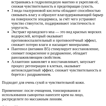
встраиваясь в гидролипидную мантию и укрепляя её,
снижая чувствительность и предотвращая сухость.
3 вида гиалуроновой кислоты обладают способностью
связывать влагу и образуют влагоудерживающий барьер
на поверхности эпидермиса, за счёт чего устраняют
чувство стянутости, поддерживают эластичность и
упругость.
Экстракт ирландского мха — это вид красных морских
водорослей, который оказывает
противовоспалительный и противоотёчный эффект,
снижает потерю влаги и насыщает минералами.
Пантенол (витамин B5) стимулирует восстановление,
снимает покраснение и раздражение, обладает
ранозаживляющим свойством.
Аллантоин заживляет и восстанавливает, запускает
процесс регенерации в клетках, оказывает
антиоксидантный эффект, снижает чувствительность и
борется с раздражением.
Подходит для очень сухой и чувствительной кожи.
Применение: после очищения, тонизирования и
использования сыворотки нанесите крем на лицо,
распределите по массажным линиям.