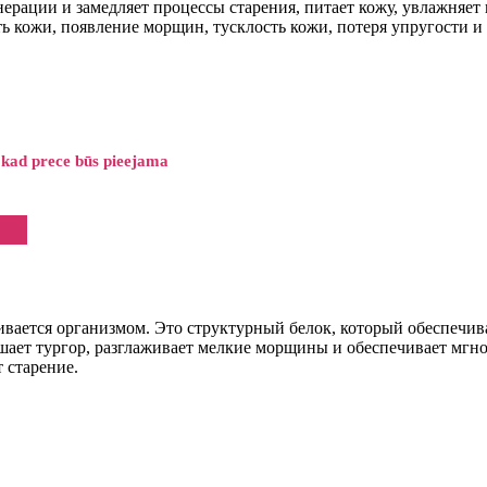
ерации и замедляет процессы старения, питает кожу, увлажняет и
ть кожи, появление морщин, тусклость кожи, потеря упругости и
 kad prece būs pieejama
вается организмом. Это структурный белок, который обеспечива
шает тургор, разглаживает мелкие морщины и обеспечивает мг
 старение.