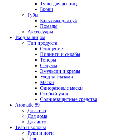
Туши для ресниц
Брови
Губы
Бальзамы для губ
Помады
Аксессуары
Уход за лицом
Тип продукта
Очищение
Пилинги и скрабы
Тонеры
Серумы
Эмульсии и кремы
Уход за глазами
Маски
Одноразовые маски
Особый уход
Солнцезащитные средства
Aromatic 89
Для тела
Для дома
Для авто
Тело и волосы
Руки и ноги
Тело