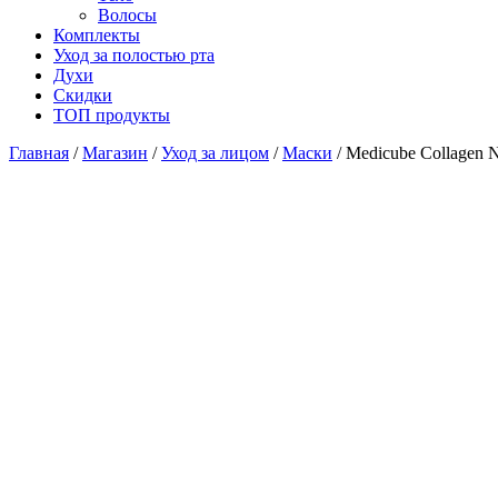
Волосы
Комплекты
Уход за полостью рта
Духи
Скидки
ТОП продукты
Главная
/
Магазин
/
Уход за лицом
/
Маски
/ Medicube Collagen 