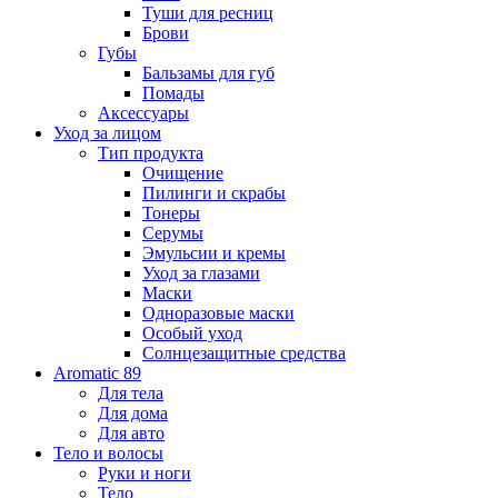
Туши для ресниц
Брови
Губы
Бальзамы для губ
Помады
Аксессуары
Уход за лицом
Тип продукта
Очищение
Пилинги и скрабы
Тонеры
Серумы
Эмульсии и кремы
Уход за глазами
Маски
Одноразовые маски
Особый уход
Солнцезащитные средства
Aromatic 89
Для тела
Для дома
Для авто
Тело и волосы
Руки и ноги
Тело