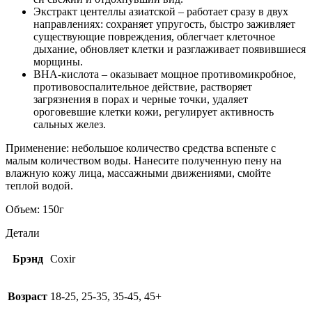
Экстракт центеллы азиатской – работает сразу в двух
направлениях: сохраняет упругость, быстро заживляет
существующие повреждения, облегчает клеточное
дыхание, обновляет клетки и разглаживает появившиеся
морщины.
BHA-кислота – оказывает мощное противомикробное,
противовоспалительное действие, растворяет
загрязнения в порах и черные точки, удаляет
ороговевшие клетки кожи, регулирует активность
сальных желез.
Применение: небольшое количество средства вспеньте с
малым количеством воды. Нанесите полученную пену на
влажную кожу лица, массажными движениями, смойте
теплой водой.
Объем: 150г
Детали
Брэнд
Coxir
Возраст
18-25, 25-35, 35-45, 45+