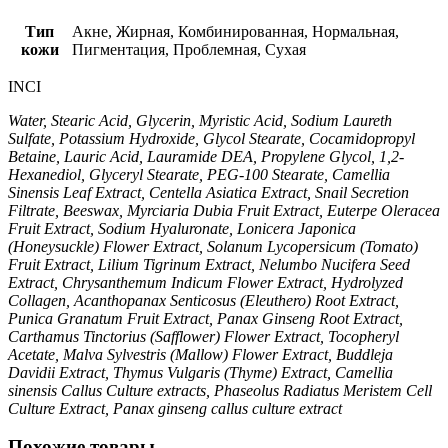
Тип
Акне, Жирная, Комбинированная, Нормальная,
кожи
Пигментация, Проблемная, Сухая
INCI
Water, Stearic Acid, Glycerin, Myristic Acid, Sodium Laureth
Sulfate, Potassium Hydroxide, Glycol Stearate, Cocamidopropyl
Betaine, Lauric Acid, Lauramide DEA, Propylene Glycol, 1,2-
Hexanediol, Glyceryl Stearate, PEG-100 Stearate, Camellia
Sinensis Leaf Extract, Centella Asiatica Extract, Snail Secretion
Filtrate, Beeswax, Myrciaria Dubia Fruit Extract, Euterpe Oleracea
Fruit Extract, Sodium Hyaluronate, Lonicera Japonica
(Honeysuckle) Flower Extract, Solanum Lycopersicum (Tomato)
Fruit Extract, Lilium Tigrinum Extract, Nelumbo Nucifera Seed
Extract, Chrysanthemum Indicum Flower Extract, Hydrolyzed
Collagen, Acanthopanax Senticosus (Eleuthero) Root Extract,
Punica Granatum Fruit Extract, Panax Ginseng Root Extract,
Carthamus Tinctorius (Safflower) Flower Extract, Tocopheryl
Acetate, Malva Sylvestris (Mallow) Flower Extract, Buddleja
Davidii Extract, Thymus Vulgaris (Thyme) Extract, Camellia
sinensis Callus Culture extracts, Phaseolus Radiatus Meristem Cell
Culture Extract, Panax ginseng callus culture extract
Похожие товары