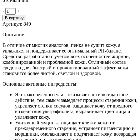
6 в наличии
Количество
-
+
товара
В корзину
Coxir
Артикул:
849
Green
Tea
Описание
пенка
для
В отличие от многих аналогов, пенка не сушит кожу, а
умывания
увлажняет и поддерживает ее оптимальный РН-баланс.
с
Средство разработано с учетом всех особенностей жирной,
экстрактом
комбинированной и проблемной кожи. Отличный состав
зеленого
средства дает быстрый и пролонгированный эффект, кожа
чая
становится более чистой, светлой и здоровой.
Основные активные ингредиенты:
Экстракт зеленого чая – оказывает антиоксидантное
действие, тем самым замедляет процессы старения кожи,
укрепляет стенки сосудов, защищает кожу от вредного
воздействия ультрафиолета, выравнивает цвет лица и
увлажняет кожу.
Улиточный муцин – защищает клетки кожи от
преждевременного старения, устраняет пигментацию и
морщинки, омолаживает и подтягивает кожу, возвращая
ей свежий и отдохнувший вид.