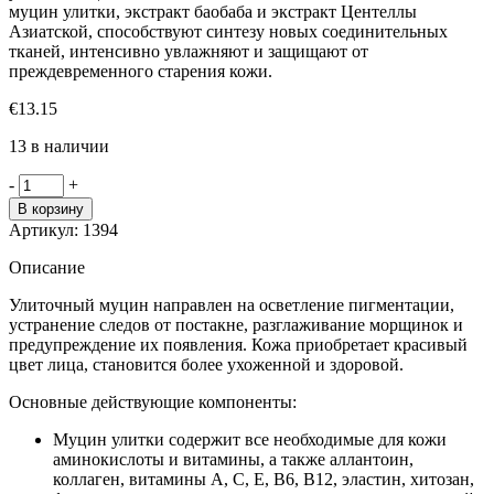
муцин улитки, экстракт баобаба и экстракт Центеллы
Азиатской, способствуют синтезу новых соединительных
тканей, интенсивно увлажняют и защищают от
преждевременного старения кожи.
€
13.15
13 в наличии
Количество
-
+
товара
В корзину
Missha
Артикул:
1394
Super
Aqua
Описание
Cell
пенка
Улиточный муцин направлен на осветление пигментации,
для
устранение следов от постакне, разглаживание морщинок и
умывания
предупреждение их появления. Кожа приобретает красивый
с
цвет лица, становится более ухоженной и здоровой.
улиточным
экстрактом
Основные действующие компоненты:
Муцин улитки содержит все необходимые для кожи
аминокислоты и витамины, а также аллантоин,
коллаген, витамины А, С, Е, В6, В12, эластин, хитозан,