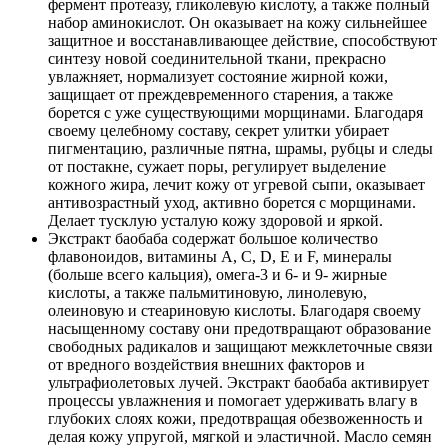
фермент протеазу, гликолевую кислоту, а также полный
набор аминокислот. Он оказывает на кожу сильнейшее
защитное и восстанавливающее действие, способствуют
синтезу новой соединительной ткани, прекрасно
увлажняет, нормализует состояние жирной кожи,
защищает от преждевременного старения, а также
борется с уже существующими морщинами. Благодаря
своему целебному составу, секрет улитки убирает
пигментацию, различные пятна, шрамы, рубцы и следы
от постакне, сужает поры, регулирует выделение
кожного жира, лечит кожу от угревой сыпи, оказывает
антивозрастный уход, активно борется с морщинами.
Делает тусклую усталую кожу здоровой и яркой.
Экстракт баобаба содержат большое количество
флавоноидов, витамины A, С, D, E и F, минералы
(больше всего кальция), омега-3 и 6- и 9- жирные
кислоты, а также пальмитиновую, линолевую,
олеиновую и стеариновую кислоты. Благодаря своему
насыщенному составу они предотвращают образование
свободных радикалов и защищают межклеточные связи
от вредного воздействия внешних факторов и
ультрафиолетовых лучей. Экстракт баобаба активирует
процессы увлажнения и помогает удерживать влагу в
глубоких слоях кожи, предотвращая обезвоженность и
делая кожу упругой, мягкой и эластичной. Масло семян