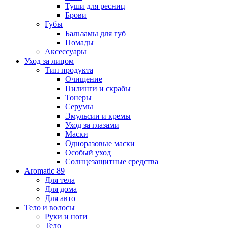
Туши для ресниц
Брови
Губы
Бальзамы для губ
Помады
Аксессуары
Уход за лицом
Тип продукта
Очищение
Пилинги и скрабы
Тонеры
Серумы
Эмульсии и кремы
Уход за глазами
Маски
Одноразовые маски
Особый уход
Солнцезащитные средства
Aromatic 89
Для тела
Для дома
Для авто
Тело и волосы
Руки и ноги
Тело