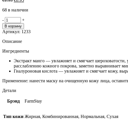
€
1.95
€
0.95
цена
цена:
68 в наличии
составляла
€0.95.
€1.95.
Количество
-
+
товара
В корзину
FarmStay
Артикул:
1233
увлажняющая
тканевая
Описание
маска
с
Ингредиенты
экстрактом
манго
Экстракт манго ― увлажняет и смягчает шероховатости, 
расслаблению кожного покрова, заметно выравнивает ми
Гиалуроновая кислота ― увлажняет и смягчает кожу, выр
Применение: нанести маску на очищенную кожу лица, оставить 
Детали
Брэнд
FarmStay
Тип кожи
Жирная, Комбинированная, Нормальная, Сухая