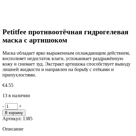
Petitfee противоотёчная гидрогелевая
маска с артишоком
Маска обладает ярко выраженным охлаждающим действием,
восполняет недостаток влаги, успокаивает раздражённую
кожу и снимает зуд. Экстракт артишока способствует выводу
лишней жидкости и направлен на борьбу с отёками и
припухлостями.
€
4.55
13 в наличии
Количество
-
+
товара
В корзину
Petitfee
Артикул:
1385
противоотёчная
гидрогелевая
Описание
маска