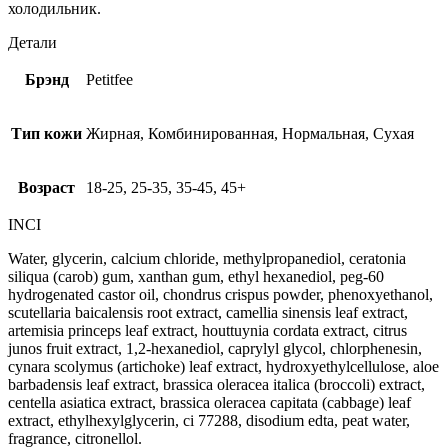
холодильник.
Детали
Брэнд
Petitfee
Тип кожи
Жирная, Комбинированная, Нормальная, Сухая
Возраст
18-25, 25-35, 35-45, 45+
INCI
Water, glycerin, calcium chloride, methylpropanediol, ceratonia
siliqua (carob) gum, xanthan gum, ethyl hexanediol, peg-60
hydrogenated castor oil, chondrus crispus powder, phenoxyethanol,
scutellaria baicalensis root extract, camellia sinensis leaf extract,
artemisia princeps leaf extract, houttuynia cordata extract, citrus
junos fruit extract, 1,2-hexanediol, caprylyl glycol, chlorphenesin,
cynara scolymus (artichoke) leaf extract, hydroxyethylcellulose, aloe
barbadensis leaf extract, brassica oleracea italica (broccoli) extract,
centella asiatica extract, brassica oleracea capitata (cabbage) leaf
extract, ethylhexylglycerin, ci 77288, disodium edta, peat water,
fragrance, citronellol.