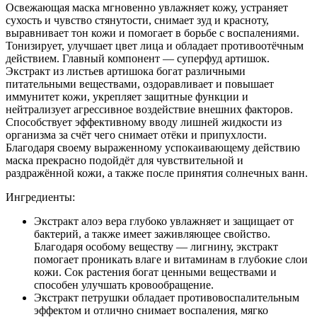
с
Освежающая маска мгновенно увлажняет кожу, устраняет
артишоком
сухость и чувство стянутости, снимает зуд и красноту,
выравнивает тон кожи и помогает в борьбе с воспалениями.
Тонизирует, улучшает цвет лица и обладает противоотёчным
действием. Главный компонент — суперфуд артишок.
Экстракт из листьев артишока богат различными
питательными веществами, оздоравливает и повышает
иммунитет кожи, укрепляет защитные функции и
нейтрализует агрессивное воздействие внешних факторов.
Способствует эффективному вводу лишней жидкости из
организма за счёт чего снимает отёки и припухлости.
Благодаря своему выраженному успокаивающему действию
маска прекрасно подойдёт для чувствительной и
раздражённой кожи, а также после принятия солнечных ванн.
Ингредиенты:
Экстракт алоэ вера глубоко увлажняет и защищает от
бактерий, а также имеет заживляющее свойство.
Благодаря особому веществу — лигнину, экстракт
помогает проникать влаге и витаминам в глубокие слои
кожи. Сок растения богат ценными веществами и
способен улучшать кровообращение.
Экстракт петрушки обладает противовоспалительным
эффектом и отлично снимает воспаления, мягко