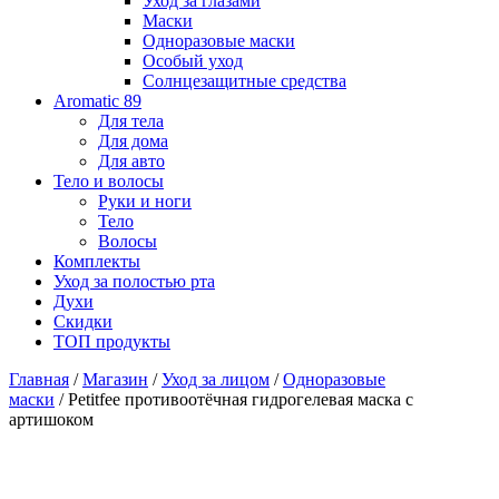
Уход за глазами
Маски
Одноразовые маски
Особый уход
Солнцезащитные средства
Aromatic 89
Для тела
Для дома
Для авто
Тело и волосы
Руки и ноги
Тело
Волосы
Комплекты
Уход за полостью рта
Духи
Скидки
ТОП продукты
Главная
/
Магазин
/
Уход за лицом
/
Одноразовые
маски
/ Petitfee противоотёчная гидрогелевая маска с
артишоком