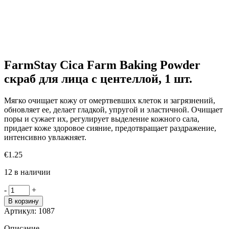
FarmStay Cica Farm Baking Powder
скраб для лица с центеллой, 1 шт.
Мягко очищает кожу от омертвевших клеток и загрязнений,
обновляет ее, делает гладкой, упругой и эластичной. Очищает
поры и сужает их, регулирует выделение кожного сала,
придает коже здоровое сияние, предотвращает раздражение,
интенсивно увлажняет.
€
1.25
12 в наличии
Количество
-
+
товара
В корзину
FarmStay
Артикул:
1087
Cica
Farm
Описание