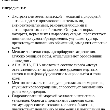
Baking
Powder
Ингредиенты:
скраб
для
Экстракт центеллы азиатской – мощный природный
лица
антиоксидант с противовоспалительными,
с
антибактериальными, ранозаживляющими и
центеллой,
антивозрастными свойствами. Он сужает поры,
1
матирует, нормализует выработку себума, препятствует
шт.
появлению сухости/раздражения, улучшает тургор,
препятствует появлению обвисаний, замедляет старение
кожи.
Мелкие частички соды адсорбируют загрязнения,
глубоко очищают поры, отшелушивают ороговевший
эпидермис.
АНА, ВНА, РНА кислоты в составе скраба «несут
ответственность» за деликатное удаление мертвых
клеток и шлифовку/улучшение микрорельефа и тона
кожи.
Ментол освежает, тонизирует, разглаживает морщины,
улучшает кровообращение, способствует заживлению
ран и микротрещин.
Гидролизованный морской коллаген интенсивно
увлажняет, борется с признаками старения кожи,
стимулирует синтез «своих» коллагена/эластина,
препятствует появлению раздражения и высыпаний на