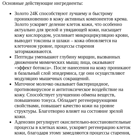
и
Основные действующие ингредиенты:
золотом
Золото 24К способствуют лучшему и быстрому
проникновению в кожу активных компонентов крема.
Золото ускоряет деление клеток кожи, что особенно
актуально для зрелой и увядающей кожи, насыщает
кожу кислородом, усиливает микроциркуляцию крови,
выводит токсины и шлаки – кожа обновляется на
клеточном уровне, процессы старения
затормаживаются.
Пептиды уменьшают глубину морщин, вызванных
движением мимических мышц лица, оказывают
«эффект ботокса». После нанесения на кожу проникают
в базальный слой эпидермиса, где они осуществляют
модуляцию мышечных сокращений.
Маточное молочко оказывает бактерицидное,
противовирусное и антитоксическое воздействие на
кожу. Способствует улучшению обмена веществ,
повышению тонуса. Обладает регенерирующими
свойствами, повышает качество кожи на уровне
структуры. Благотворно влияет на состояние зрелой
кожи.
Аденозин регулирует окислительно-восстановительные
процессы в клетках кожи, ускоряет регенерацию клеток
кожи, благодаря этому замедляются процессы старения,