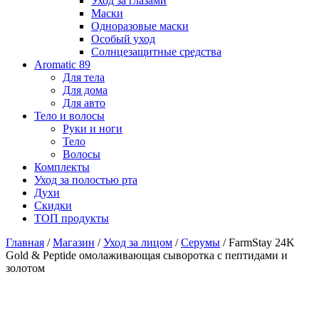
Уход за глазами
Маски
Одноразовые маски
Особый уход
Солнцезащитные средства
Aromatic 89
Для тела
Для дома
Для авто
Тело и волосы
Руки и ноги
Тело
Волосы
Комплекты
Уход за полостью рта
Духи
Скидки
ТОП продукты
Главная
/
Магазин
/
Уход за лицом
/
Серумы
/ FarmStay 24K
Gold & Peptide омолаживающая сыворотка с пептидами и
золотом