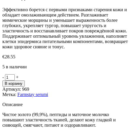
Эффективно борется с первыми признаками старения кожи и
обладает омолаживающим действием. Разглаживает
мимические морщины и уменьшает выраженность более
глубоких, укрепляет тургор, повышает упругость и
эластичность и восстанавливает покров повреждённой кожи.
Поддерживает оптимальный уровень увлажнения, наполняет
клетки эпидермиса питательными компонентами, возвращает
кожи здоровое сияние и тонус.
€
28.55
5 в наличии
Количество
-
+
товара
В корзину
FarmStay
Артикул:
969
24K
Метка:
Farmstay serumi
Gold
&
Описание
Peptide
омолаживающая
Чистое золото (99,9%), пептиды и маточное молочко
сыворотка
повышают эластичность тканей, делают кожу гладкой и
с
сияющей, смягчают, питают и оздоравливают.
пептидами