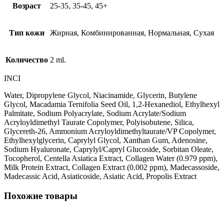
Возраст
25-35, 35-45, 45+
Тип кожи
Жирная, Комбинированная, Нормальная, Сухая
Количество
2 ml.
INCI
Water, Dipropylene Glycol, Niacinamide, Glycerin, Butylene
Glycol, Macadamia Ternifolia Seed Oil, 1,2-Hexanediol, Ethylhexyl
Palmitate, Sodium Polyacrylate, Sodium Acrylate/Sodium
Acryloyldimethyl Taurate Copolymer, Polyisobutene, Silica,
Glycereth-26, Ammonium Acryloyldimethyltaurate/VP Copolymer,
Ethylhexylglycerin, Caprylyl Glycol, Xanthan Gum, Adenosine,
Sodium Hyaluronate, Caprylyl/Capryl Glucoside, Sorbitan Oleate,
Tocopherol, Centella Asiatica Extract, Collagen Water (0.979 ppm),
Milk Protein Extract, Collagen Extract (0.002 ppm), Madecassoside,
Madecassic Acid, Asiaticoside, Asiatic Acid, Propolis Extract
Похожие товары