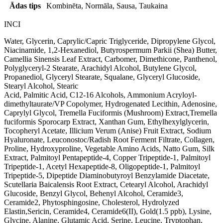
Ādas tips
Kombinēta, Normāla, Sausa, Taukaina
INCI
Water, Glycerin, Caprylic/Capric Triglyceride, Dipropylene Glycol,
Niacinamide, 1,2-Hexanediol, Butyrospermum Parkii (Shea) Butter,
Camellia Sinensis Leaf Extract, Carbomer, Dimethicone, Panthenol,
Polyglyceryl-2 Stearate, Arachidyl Alcohol, Butylene Glycol,
Propanediol, Glyceryl Stearate, Squalane, Glyceryl Glucoside,
Stearyl Alcohol, Stearic
Acid, Palmitic Acid, C12-16 Alcohols, Ammonium Acryloyl-
dimethyltaurate/VP Copolymer, Hydrogenated Lecithin, Adenosine,
Caprylyl Glycol, Tremella Fuciformis (Mushroom) Extract,Tremella
fuciformis Sporocarp Extract, Xanthan Gum, Ethylhexylglycerin,
Tocopheryl Acetate, Illicium Verum (Anise) Fruit Extract, Sodium
Hyaluronate, Leuconostoc/Radish Root Ferment Filtrate, Collagen,
Proline, Hydroxyproline, Vegetable Amino Acids, Natto Gum, Silk
Extract, Palmitoyl Pentapeptide-4, Copper Tripeptide-1, Palmitoyl
Tripeptide-1, Acetyl Hexapeptide-8, Oligopeptide-1, Palmitoyl
Tripeptide-5, Dipeptide Diaminobutyroyl Benzylamide Diacetate,
Scutellaria Baicalensis Root Extract, Cetearyl Alcohol, Arachidyl
Glucoside, Benzyl Glycol, Behenyl Alcohol, Ceramide3,
Ceramide2, Phytosphingosine, Cholesterol, Hydrolyzed
Elastin,Sericin, Ceramide4, Ceramide6(II), Gold(1.5 ppb), Lysine,
Glycine, Alanine, Glutamic Acid, Serine, Leucine, Tryptophan,