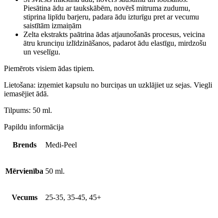
Piesātina ādu ar taukskābēm, novērš mitruma zudumu,
stiprina lipīdu barjeru, padara ādu izturīgu pret ar vecumu
saistītām izmaiņām
Zelta ekstrakts paātrina ādas atjaunošanās procesus, veicina
ātru krunciņu izlīdzināšanos, padarot ādu elastīgu, mirdzošu
un veselīgu.
Piemērots visiem ādas tipiem.
Lietošana: izņemiet kapsulu no burciņas un uzklājiet uz sejas. Viegli
iemasējiet ādā.
Tilpums: 50 ml.
Papildu informācija
Brends
Medi-Peel
Mērvienība
50 ml.
Vecums
25-35, 35-45, 45+