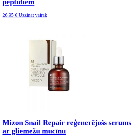
peptīdiem
26.95
€
Uzzināt vairāk
Mizon Snail Repair reģenerējošs serums
ar gliemežu mucīnu