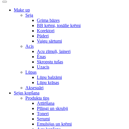
Make up
Seja
Grima bāzes
BB krēmi, tonālie krēmi
Korektori
Pūderi
Vaigu sārtumi
Acis
Acu zīmuļi, laineri
Ēnas
Skropstu tušas
Uzacis
Lūpas
Lūpu balzāmi
Lūpu krāsas
Aksesuāri
Sejas kopšana
Produkta tips
Attīrīšana
Pīlingi un skrubji
Toneri
Serumi
Emulsijas un krēmi