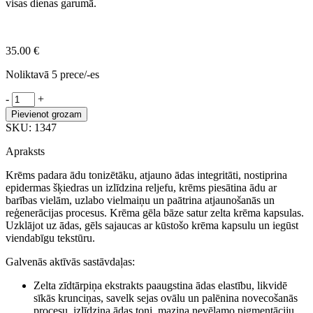
visas dienas garumā.
35.00
€
Noliktavā 5 prece/-es
MediPeel
-
+
Gold
Pievienot grozam
Age
SKU:
1347
Tox
pretnovecošanās
Apraksts
kapsulu
krēms
Krēms padara ādu tonizētāku, atjauno ādas integritāti, nostiprina
ar
epidermas šķiedras un izlīdzina reljefu, krēms piesātina ādu ar
zelta
barības vielām, uzlabo vielmaiņu un paātrina atjaunošanās un
zīdtārpiņa
reģenerācijas procesus. Krēma gēla bāze satur zelta krēma kapsulas.
ekstraktu
Uzklājot uz ādas, gēls sajaucas ar kūstošo krēma kapsulu un iegūst
daudzums
viendabīgu tekstūru.
Galvenās aktīvās sastāvdaļas:
Zelta zīdtārpiņa ekstrakts paaugstina ādas elastību, likvidē
sīkās krunciņas, savelk sejas ovālu un palēnina novecošanās
procesu, izlīdzina ādas toni, mazina nevēlamo pigmentāciju