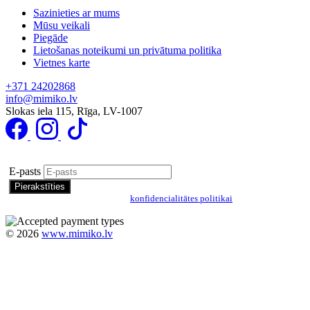
Sazinieties ar mums
Mūsu veikali
Piegāde
Lietošanas noteikumi un privātuma politika
Vietnes karte
+371 24202868
info@mimiko.lv
Slokas iela 115, Rīga, LV-1007
Pierakstīties īpašo piedāvājumu saņemšanai
E-pasts
Pierakstoties, jūs piekrītat mūsu
konfidencialitātes politikai
©
2026
www.mimiko.lv