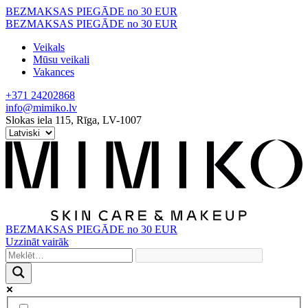
Skip
BEZMAKSAS PIEGĀDE no 30 EUR
to
BEZMAKSAS PIEGĀDE no 30 EUR
content
Veikals
Mūsu veikali
Vakances
+371 24202868
info@mimiko.lv
Slokas iela 115, Rīga, LV-1007
BEZMAKSAS PIEGĀDE no 30 EUR
Uzzināt vairāk