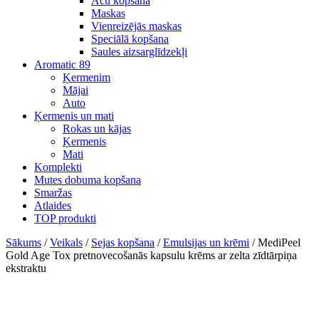
Acu kopšana
Maskas
Vienreizējās maskas
Speciālā kopšana
Saules aizsarglīdzekļi
Aromatic 89
Ķermenim
Mājai
Auto
Ķermenis un mati
Rokas un kājas
Ķermenis
Mati
Komplekti
Mutes dobuma kopšana
Smaržas
Atlaides
TOP produkti
Sākums
/
Veikals
/
Sejas kopšana
/
Emulsijas un krēmi
/ MediPeel
Gold Age Tox pretnovecošanās kapsulu krēms ar zelta zīdtārpiņa
ekstraktu