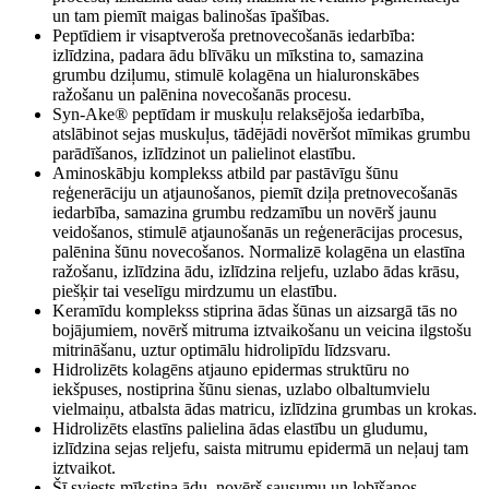
un tam piemīt maigas balinošas īpašības.
Peptīdiem ir visaptveroša pretnovecošanās iedarbība:
izlīdzina, padara ādu blīvāku un mīkstina to, samazina
grumbu dziļumu, stimulē kolagēna un hialuronskābes
ražošanu un palēnina novecošanās procesu.
Syn-Ake® peptīdam ir muskuļu relaksējoša iedarbība,
atslābinot sejas muskuļus, tādējādi novēršot mīmikas grumbu
parādīšanos, izlīdzinot un palielinot elastību.
Aminoskābju komplekss atbild par pastāvīgu šūnu
reģenerāciju un atjaunošanos, piemīt dziļa pretnovecošanās
iedarbība, samazina grumbu redzamību un novērš jaunu
veidošanos, stimulē atjaunošanās un reģenerācijas procesus,
palēnina šūnu novecošanos. Normalizē kolagēna un elastīna
ražošanu, izlīdzina ādu, izlīdzina reljefu, uzlabo ādas krāsu,
piešķir tai veselīgu mirdzumu un elastību.
Keramīdu komplekss stiprina ādas šūnas un aizsargā tās no
bojājumiem, novērš mitruma iztvaikošanu un veicina ilgstošu
mitrināšanu, uztur optimālu hidrolipīdu līdzsvaru.
Hidrolizēts kolagēns atjauno epidermas struktūru no
iekšpuses, nostiprina šūnu sienas, uzlabo olbaltumvielu
vielmaiņu, atbalsta ādas matricu, izlīdzina grumbas un krokas.
Hidrolizēts elastīns palielina ādas elastību un gludumu,
izlīdzina sejas reljefu, saista mitrumu epidermā un neļauj tam
iztvaikot.
Šī sviests mīkstina ādu, novērš sausumu un lobīšanos.