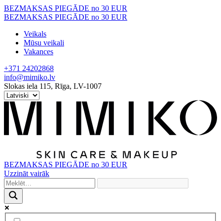
Skip
BEZMAKSAS PIEGĀDE no 30 EUR
to
BEZMAKSAS PIEGĀDE no 30 EUR
content
Veikals
Mūsu veikali
Vakances
+371 24202868
info@mimiko.lv
Slokas iela 115, Rīga, LV-1007
BEZMAKSAS PIEGĀDE no 30 EUR
Uzzināt vairāk