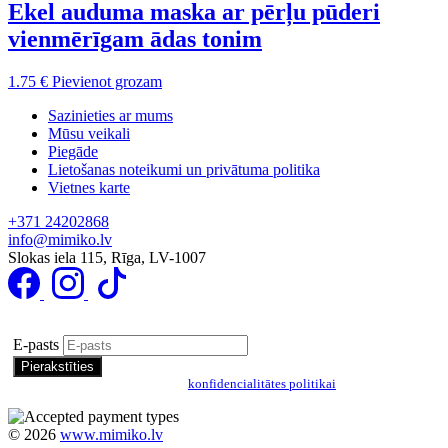
Ekel auduma maska ar pērļu pūderi
vienmērīgam ādas tonim
1.75
€
Pievienot grozam
Sazinieties ar mums
Mūsu veikali
Piegāde
Lietošanas noteikumi un privātuma politika
Vietnes karte
+371 24202868
info@mimiko.lv
Slokas iela 115, Rīga, LV-1007
Pierakstīties īpašo piedāvājumu saņemšanai
E-pasts
Pierakstoties, jūs piekrītat mūsu
konfidencialitātes politikai
©
2026
www.mimiko.lv