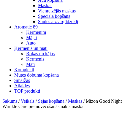
Acu kopšana
Maskas
Vienreizējās maskas
Speciālā kopšana
Saules aizsarglīdzekļi
Aromatic 89
Ķermenim
Mājai
Auto
Ķermenis un mati
Rokas un kājas
Ķermenis
Mati
Komplekti
Mutes dobuma kopšana
Smaržas
Atlaides
TOP produkti
Sākums
/
Veikals
/
Sejas kopšana
/
Maskas
/ Mizon Good Night
Wrinkle Care pretnovecošanās nakts maska