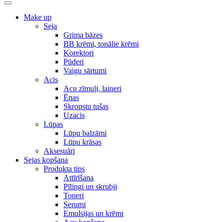
Make up
Seja
Grima bāzes
BB krēmi, tonālie krēmi
Korektori
Pūderi
Vaigu sārtumi
Acis
Acu zīmuļi, laineri
Ēnas
Skropstu tušas
Uzacis
Lūpas
Lūpu balzāmi
Lūpu krāsas
Aksesuāri
Sejas kopšana
Produkta tips
Attīrīšana
Pīlingi un skrubji
Toneri
Serumi
Emulsijas un krēmi