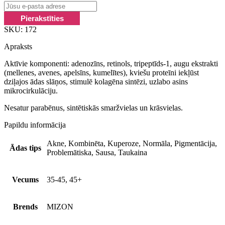
SKU:
172
Apraksts
Aktīvie komponenti: adenozīns, retinols, tripeptīds-1, augu ekstrakti
(mellenes, avenes, apelsīns, kumelītes), kviešu proteīni iekļūst
dziļajos ādas slāņos, stimulē kolagēna sintēzi, uzlabo asins
mikrocirkulāciju.
Nesatur parabēnus, sintētiskās smaržvielas un krāsvielas.
Papildu informācija
Akne, Kombinēta, Kuperoze, Normāla, Pigmentācija,
Ādas tips
Problemātiska, Sausa, Taukaina
Vecums
35-45, 45+
Brends
MIZON