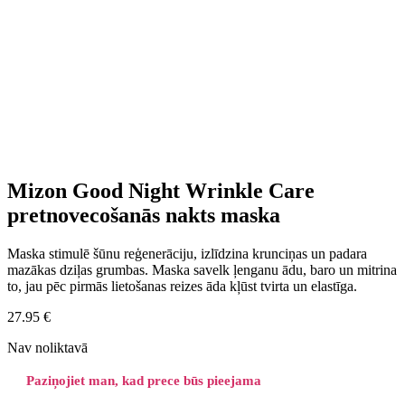
Mizon Good Night Wrinkle Care
pretnovecošanās nakts maska
Maska stimulē šūnu reģenerāciju, izlīdzina krunciņas un padara
mazākas dziļas grumbas. Maska savelk ļenganu ādu, baro un mitrina
to, jau pēc pirmās lietošanas reizes āda kļūst tvirta un elastīga.
27.95
€
Nav noliktavā
Paziņojiet man, kad prece būs pieejama