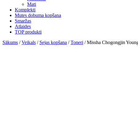
Mati
Komplekti
Mutes dobuma kopšana
Smaržas
Atlaides
TOP produkti
Sākums
/
Veikals
/
Sejas kopšana
/
Toneri
/ Missha Chogongjin Younga