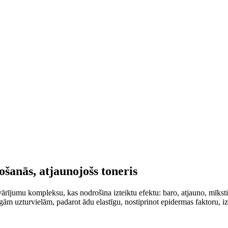
šanās, atjaunojošs toneris
ovārījumu kompleksu, kas nodrošina izteiktu efektu: baro, atjauno, mīks
rtīgām uzturvielām, padarot ādu elastīgu, nostiprinot epidermas faktoru, 