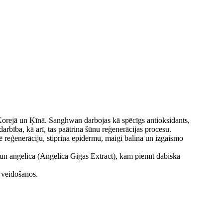
 Korejā un Ķīnā. Sanghwan darbojas kā spēcīgs antioksidants,
arbība, kā arī, tas paātrina šūnu reģenerācijas procesu.
lē reģenerāciju, stiprina epidermu, maigi balina un izgaismo
 un angelica (Angelica Gigas Extract), kam piemīt dabiska
 veidošanos.