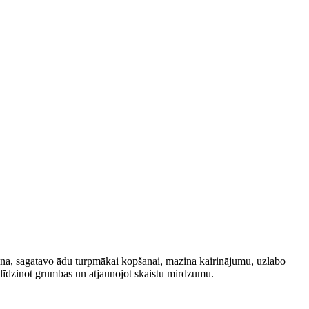
tina, sagatavo ādu turpmākai kopšanai, mazina kairinājumu, uzlabo
izlīdzinot grumbas un atjaunojot skaistu mirdzumu.