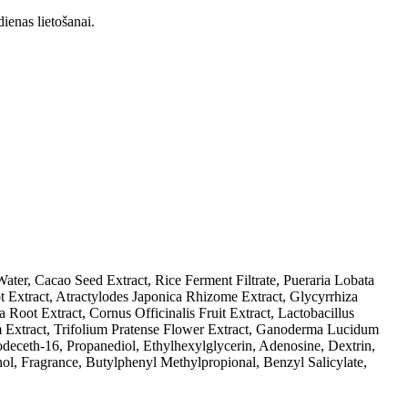
ienas lietošanai.
ater, Cacao Seed Extract, Rice Ferment Filtrate, Pueraria Lobata
 Extract, Atractylodes Japonica Rhizome Extract, Glycyrrhiza
 Root Extract, Cornus Officinalis Fruit Extract, Lactobacillus
 Extract, Trifolium Pratense Flower Extract, Ganoderma Lucidum
deceth-16, Propanediol, Ethylhexylglycerin, Adenosine, Dextrin,
 Fragrance, Butylphenyl Methylpropional, Benzyl Salicylate,