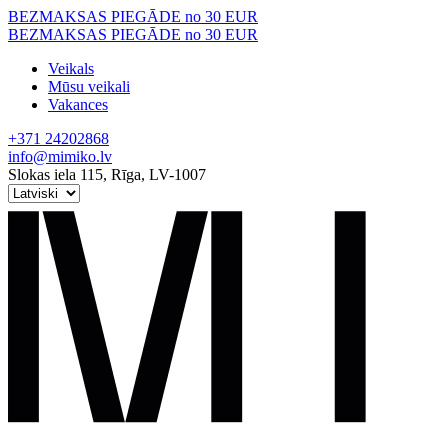
Skip
BEZMAKSAS PIEGĀDE no 30 EUR
to
BEZMAKSAS PIEGĀDE no 30 EUR
content
Veikals
Mūsu veikali
Vakances
+371 24202868
info@mimiko.lv
Slokas iela 115, Rīga, LV-1007