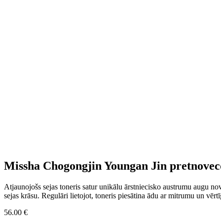
Missha Chogongjin Youngan Jin pretnoveco
Atjaunojošs sejas toneris satur unikālu ārstniecisko austrumu augu n
sejas krāsu. Regulāri lietojot, toneris piesātina ādu ar mitrumu un vē
56.00
€