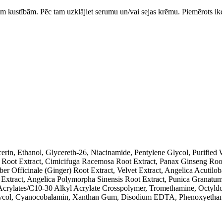
lām kustībām. Pēc tam uzklājiet serumu un/vai sejas krēmu. Piemērots ikd
erin, Ethanol, Glycereth-26, Niacinamide, Pentylene Glycol, Purified W
 Root Extract, Cimicifuga Racemosa Root Extract, Panax Ginseng Root
er Officinale (Ginger) Root Extract, Velvet Extract, Angelica Acutiloba
xtract, Angelica Polymorpha Sinensis Root Extract, Punica Granatum
 Acrylates/C10-30 Alkyl Acrylate Crosspolymer, Tromethamine, Octyldo
lycol, Cyanocobalamin, Xanthan Gum, Disodium EDTA, Phenoxyethanol,