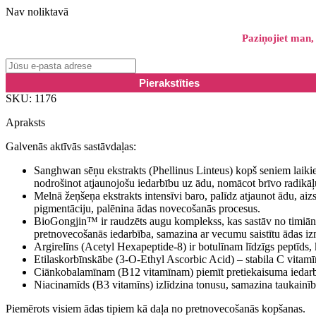
Nav noliktavā
Paziņojiet man,
SKU:
1176
Apraksts
Galvenās aktīvās sastāvdaļas:
Sanghwan sēņu ekstrakts (Phellinus Linteus) kopš seniem laikie
nodrošinot atjaunojošu iedarbību uz ādu, nomācot brīvo radikāļu 
Melnā žeņšeņa ekstrakts intensīvi baro, palīdz atjaunot ādu, aiz
pigmentāciju, palēnina ādas novecošanās procesus.
BioGongjin™️ ir raudzēts augu komplekss, kas sastāv no timiāna
pretnovecošanās iedarbība, samazina ar vecumu saistītu ādas iz
Argirelīns (Acetyl Hexapeptide-8) ir botulīnam līdzīgs peptīd
Etilaskorbīnskābe (3-O-Ethyl Ascorbic Acid) – stabila C vitamīn
Ciānkobalamīnam (B12 vitamīnam) piemīt pretiekaisuma iedarbība
Niacinamīds (B3 vitamīns) izlīdzina tonusu, samazina taukainību
Piemērots visiem ādas tipiem kā daļa no pretnovecošanās kopšanas.