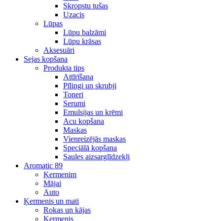
Skropstu tušas
Uzacis
Lūpas
Lūpu balzāmi
Lūpu krāsas
Aksesuāri
Sejas kopšana
Produkta tips
Attīrīšana
Pīlingi un skrubji
Toneri
Serumi
Emulsijas un krēmi
Acu kopšana
Maskas
Vienreizējās maskas
Speciālā kopšana
Saules aizsarglīdzekļi
Aromatic 89
Ķermenim
Mājai
Auto
Ķermenis un mati
Rokas un kājas
Ķermenis