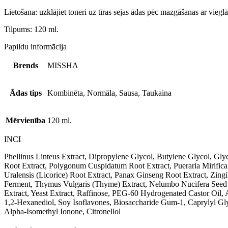
Lietošana: uzklājiet toneri uz tīras sejas ādas pēc mazgāšanas ar vieg
Tilpums: 120 ml.
Papildu informācija
Brends
MISSHA
Ādas tips
Kombinēta, Normāla, Sausa, Taukaina
Mērvienība
120 ml.
INCI
Phellinus Linteus Extract, Dipropylene Glycol, Butylene Glycol, Glyc
Root Extract, Polygonum Cuspidatum Root Extract, Pueraria Mirifica
Uralensis (Licorice) Root Extract, Panax Ginseng Root Extract, Zingib
Ferment, Thymus Vulgaris (Thyme) Extract, Nelumbo Nucifera Seed E
Extract, Yeast Extract, Raffinose, PEG-60 Hydrogenated Castor Oil,
1,2-Hexanediol, Soy Isoflavones, Biosaccharide Gum-1, Caprylyl G
Alpha-Isomethyl Ionone, Citronellol