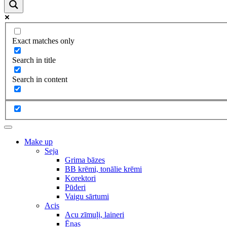
Exact matches only
Search in title
Search in content
Make up
Seja
Grima bāzes
BB krēmi, tonālie krēmi
Korektori
Pūderi
Vaigu sārtumi
Acis
Acu zīmuļi, laineri
Ēnas