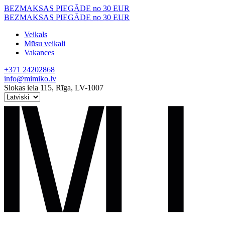
Skip
BEZMAKSAS PIEGĀDE no 30 EUR
to
BEZMAKSAS PIEGĀDE no 30 EUR
content
Veikals
Mūsu veikali
Vakances
+371 24202868
info@mimiko.lv
Slokas iela 115, Rīga, LV-1007