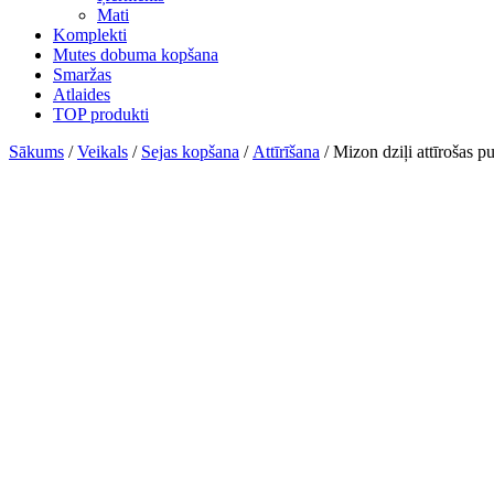
Mati
Komplekti
Mutes dobuma kopšana
Smaržas
Atlaides
TOP produkti
Sākums
/
Veikals
/
Sejas kopšana
/
Attīrīšana
/ Mizon dziļi attīrošas 