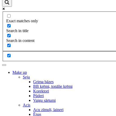
Exact matches only
Search in title
Search in content
Make up
Seja
Grima bāzes
BB krēmi, tonālie krēmi
Korektori
Pūderi
Vaigu sārtumi
Acis
Acu zīmuļi, laineri
Ēnas