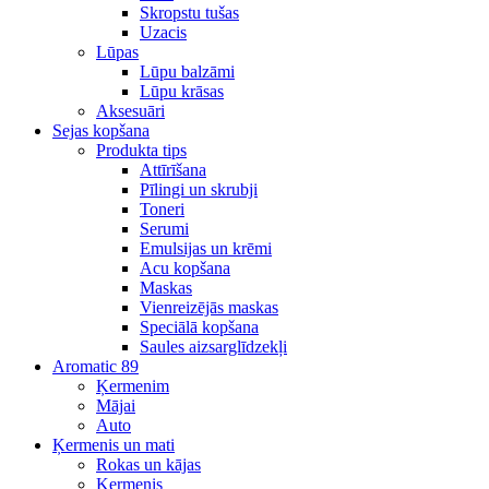
Skropstu tušas
Uzacis
Lūpas
Lūpu balzāmi
Lūpu krāsas
Aksesuāri
Sejas kopšana
Produkta tips
Attīrīšana
Pīlingi un skrubji
Toneri
Serumi
Emulsijas un krēmi
Acu kopšana
Maskas
Vienreizējās maskas
Speciālā kopšana
Saules aizsarglīdzekļi
Aromatic 89
Ķermenim
Mājai
Auto
Ķermenis un mati
Rokas un kājas
Ķermenis