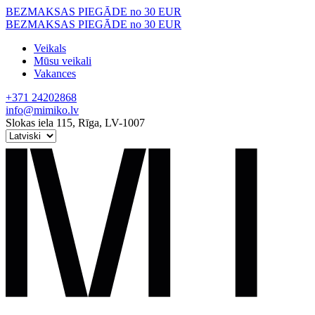
Skip
BEZMAKSAS PIEGĀDE no 30 EUR
to
BEZMAKSAS PIEGĀDE no 30 EUR
content
Veikals
Mūsu veikali
Vakances
+371 24202868
info@mimiko.lv
Slokas iela 115, Rīga, LV-1007