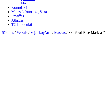
Mati
Komplekti
Mutes dobuma kopšana
Smaržas
Atlaides
TOP produkti
Sākums
/
Veikals
/
Sejas kopšana
/
Maskas
/ Skinfood Rice Mask attīr