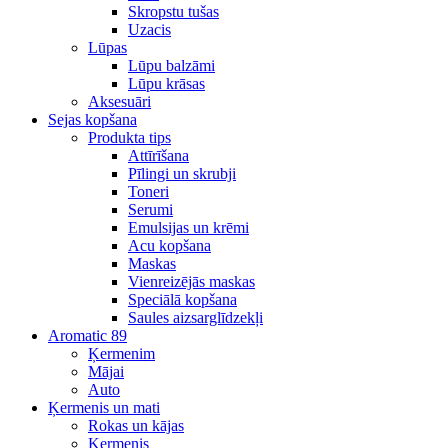
Skropstu tušas
Uzacis
Lūpas
Lūpu balzāmi
Lūpu krāsas
Aksesuāri
Sejas kopšana
Produkta tips
Attīrīšana
Pīlingi un skrubji
Toneri
Serumi
Emulsijas un krēmi
Acu kopšana
Maskas
Vienreizējās maskas
Speciālā kopšana
Saules aizsarglīdzekļi
Aromatic 89
Ķermenim
Mājai
Auto
Ķermenis un mati
Rokas un kājas
Ķermenis