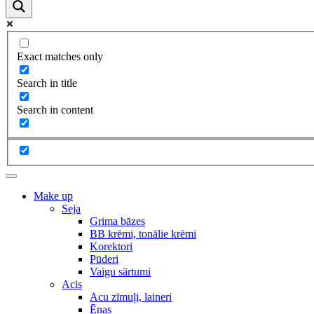
Exact matches only
Search in title
Search in content
Make up
Seja
Grima bāzes
BB krēmi, tonālie krēmi
Korektori
Pūderi
Vaigu sārtumi
Acis
Acu zīmuļi, laineri
Ēnas