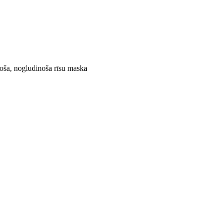
oša, nogludinoša rīsu maska