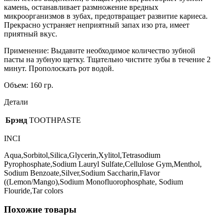
вкусом
камень, останавливает размножение вредных
лимона
микроорганизмов в зубах, предотвращает развитие кариеса.
и
Прекрасно устраняет неприятный запах изо рта, имеет
манго
приятный вкус.
Применение: Выдавите необходимое количество зубной
пасты на зубную щетку. Тщательно чистите зубы в течение 2
минут. Прополоскать рот водой.
Объем: 160 гр.
Детали
Брэнд
TOOTHPASTE
INCI
Aqua,Sorbitol,Silica,Glycerin,Xylitol,Tetrasodium
Pyrophosphate,Sodium Lauryl Sulfate,Cellulose Gym,Menthol,
Sodium Benzoate,Silver,Sodium Saccharin,Flavor
((Lemon/Mango),Sodium Monofluorophosphate, Sodium
Flouride,Tar colors
Похожие товары