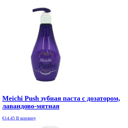
Meichi Push зубная паста с дозатором,
лавандово-мятная
€
14.45
В корзину