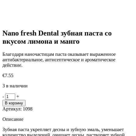
Nano fresh Dental зубная паста со
вкусом лимона и манго
Благодаря наночастицам паста оказывает выраженное
антибактериальное, антисептическое и ароматическое
действие.
€
7.55
3 в наличии
Количество
-
+
товара
В корзину
Nano
Артикул:
1098
fresh
Dental
Описание
зубная
паста
Зубная паста укрепляет десны и зубную эмаль, уменьшает
со
количество выделений, очищает десны, растворяет зубной