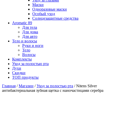
Уход за глазами
Маски
Одноразовые маски
Особый уход
Солнцезащитные средства
Aromatic 89
Для тела
Для дома
Для авто
Тело и волосы
Руки и ноги
Тело
Волосы
Комплекты
Уход за полостью рта
Духи
Скидки
ТОП продукты
Главная
/
Магазин
/
Уход за полостью рта
/ Nitens Silver
aнтибактериальная зубная щетка с наночастицами серебра