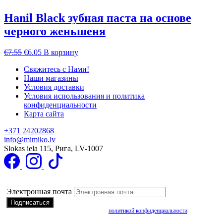
Hanil Black зубная паста на основе
черного женьшеня
Первоначальная
Текущая
€
7.55
€
6.05
В корзину
цена
цена:
Свяжитесь с Нами!
составляла
€6.05.
Наши магазины
€7.55.
Условия доставки
Условия использования и политика
конфиденциальности
Карта сайта
+371 24202868
info@mimiko.lv
Slokas iela 115, Рига, LV-1007
Подписаться на получение специальных предложений
Электронная почта
Подписываясь, вы соглашаетесь с нашей
политикой конфиденциальности