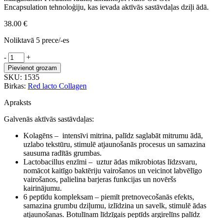
Encapsulation tehnoloģiju, kas ievada aktīvās sastāvdaļas dziļi ādā.
38.00
€
Noliktavā 5 prece/-es
MediPeel
-
+
Red
Pievienot grozam
Lacto
SKU:
1535
nomierinošs
Birkas:
Red lacto Collagen
toneris
ar
Apraksts
kolagēnu
un
Galvenās aktīvās sastāvdaļas:
peptīdiem
daudzums
Kolagēns – intensīvi mitrina, palīdz saglabāt mitrumu ādā,
uzlabo tekstūru, stimulē atjaunošanās procesus un samazina
sausuma radītās grumbas.
Lactobacillus enzīmi – uztur ādas mikrobiotas līdzsvaru,
nomācot kaitīgo baktēriju vairošanos un veicinot labvēlīgo
vairošanos, palielina barjeras funkcijas un novēršs
kairinājumu.
6 peptīdu kompleksam – piemīt pretnovecošanās efekts,
samazina grumbu dziļumu, izlīdzina un savelk, stimulē ādas
atjaunošanas. Botulīnam līdzīgais peptīds argirelīns palīdz