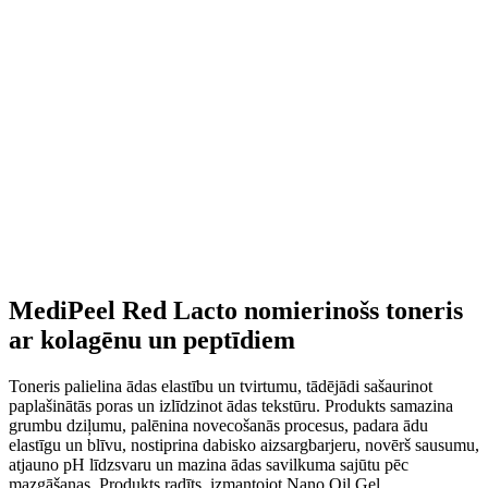
MediPeel Red Lacto nomierinošs toneris
ar kolagēnu un peptīdiem
Toneris palielina ādas elastību un tvirtumu, tādējādi sašaurinot
paplašinātās poras un izlīdzinot ādas tekstūru. Produkts samazina
grumbu dziļumu, palēnina novecošanās procesus, padara ādu
elastīgu un blīvu, nostiprina dabisko aizsargbarjeru, novērš sausumu,
atjauno pH līdzsvaru un mazina ādas savilkuma sajūtu pēc
mazgāšanas. Produkts radīts, izmantojot Nano Oil Gel