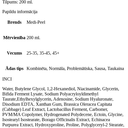
Tilpums: 200 ml.
Papildu informācija
Brends
Medi-Peel
Mērvienība
200 ml.
Vecums
25-35, 35-45, 45+
Ādas tips
Kombinēta, Normāla, Problemātiska, Sausa, Taukaina
INCI
Water, Butylene Glycol, 1,2-Hexanediol, Niacinamide, Glycerin,
Bifida Ferment Lysate, Sodium Polyacryloyldimethyl
Taurate,Ethylhexylglycerin, Adenosine, Sodium Hyaluronate,
Disodium EDTA, Xanthan Gum, Brassica Oleracea Capitata
(Cabbage) Leaf Extract, Lactobacillus Ferment, Carbomer,
PVM/MA Copolymer, Hydrogenated Polydecene, Ectoin, Glycine,
Isostearyl Isostearate, Borago Officinalis Extract, Echinacea
Purpurea Extract, Hydroxyproline, Proline, Polyglyceryl-2 Stearate,