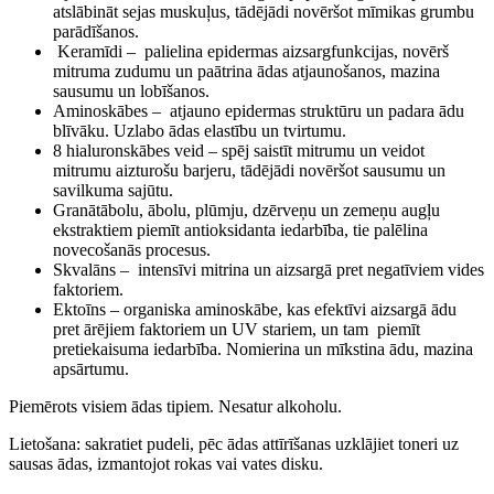
atslābināt sejas muskuļus, tādējādi novēršot mīmikas grumbu
parādīšanos.
Keramīdi – palielina epidermas aizsargfunkcijas, novērš
mitruma zudumu un paātrina ādas atjaunošanos, mazina
sausumu un lobīšanos.
Aminoskābes – atjauno epidermas struktūru un padara ādu
blīvāku. Uzlabo ādas elastību un tvirtumu.
8 hialuronskābes veid – spēj saistīt mitrumu un veidot
mitrumu aizturošu barjeru, tādējādi novēršot sausumu un
savilkuma sajūtu.
Granātābolu, ābolu, plūmju, dzērveņu un zemeņu augļu
ekstraktiem piemīt antioksidanta iedarbība, tie palēlina
novecošanās procesus.
Skvalāns – intensīvi mitrina un aizsargā pret negatīviem vides
faktoriem.
Ektoīns – organiska aminoskābe, kas efektīvi aizsargā ādu
pret ārējiem faktoriem un UV stariem, un tam piemīt
pretiekaisuma iedarbība. Nomierina un mīkstina ādu, mazina
apsārtumu.
Piemērots visiem ādas tipiem. Nesatur alkoholu.
Lietošana: sakratiet pudeli, pēc ādas attīrīšanas uzklājiet toneri uz
sausas ādas, izmantojot rokas vai vates disku.