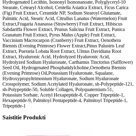
Hydrogenated Lecithin, Isononyl Isononanoate, Polyglyceryl-10
Stearate, Cetearyl Alcohol, Centella Asiatica Extract, Ficus Carica
(Fig) Fruit Extract, Ceramide NP, Sodium Stearoyl Glutamate,
Palmitic Acid, Stearic Acid, Citrullus Lanatus (Watermelon) Fruit
Extract,Fragaria Ananassa (Strawberry) Fruit Extract, Hibiscus
Sabdariffa Flower Extract, Prunus Salicina Fruit Extract, Punica
Granatum Fruit Extract, Pyrus Malus (Apple) Fruit Extract,
Vaccinium Macrocarpon (Cranberry) Fruit Extract, Oenothera
Biennis (Evening Primrose) Flower Extract,Pinus Palustris Leaf
Extract, Pueraria Lobata Root Extract, Ulmus Davidiana Root
Extract, Hyaluronic Acid, Hydrolyzed Hyaluronic Acid,
Hydrolyzed Sodium Hyaluronate, Carthamus Tinctorius (Safflower)
Seed Oil, Hydrogenated Phosphatidylcholine,Oenothera Biennis
(Evening Primrose) Oil,Potassium Hyaluronate, Squalane,
Hydroxypropyltrimonium Hyaluronate, Sodium Hyaluronate
Crosspolymer, Sodium Acetylated Hyaluronate, sh-Polypeptide-121,
sh-Polypeptide-50, Soluble Collagen, Polyquaternium-51,
Potassium Sorbate, Acetyl Hexapeptide-8, Copper Tripeptide-1,
Hexapeptide-9, Palmitoyl Pentapeptide-4, Palmitoyl Tripeptide-1,
Tripeptide-1
Saistītie Produkti