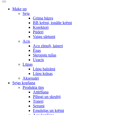
Make up
Seja
Grima bāzes
BB krēmi, tonālie krēmi
Korektori
Pūderi
Vaigu sārtumi
Acis
Acu zīmuļi, laineri
Ēnas
Skropstu tušas
Uzacis
Lūpas
Lūpu balzāmi
Lūpu krāsas
Aksesuāri
Sejas kopšana
Produkta tips
Attīrīšana
Pīlingi un skrubji
Toneri
Serumi
Emulsijas un krēmi