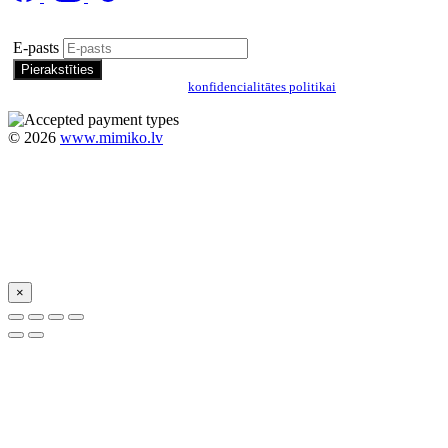
Pierakstīties īpašo piedāvājumu saņemšanai
E-pasts
Pierakstoties, jūs piekrītat mūsu
konfidencialitātes politikai
©
2026
www.mimiko.lv
×