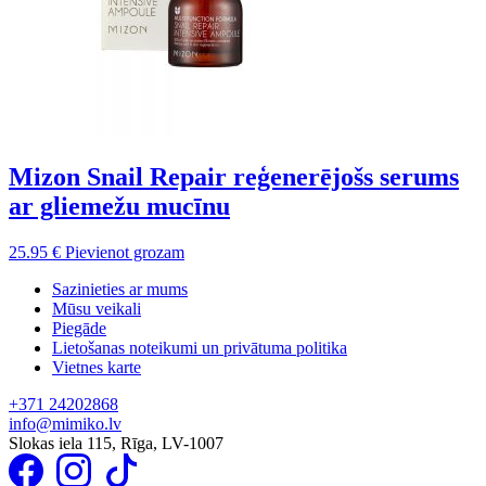
Mizon Snail Repair reģenerējošs serums
ar gliemežu mucīnu
25.95
€
Pievienot grozam
Sazinieties ar mums
Mūsu veikali
Piegāde
Lietošanas noteikumi un privātuma politika
Vietnes karte
+371 24202868
info@mimiko.lv
Slokas iela 115, Rīga, LV-1007