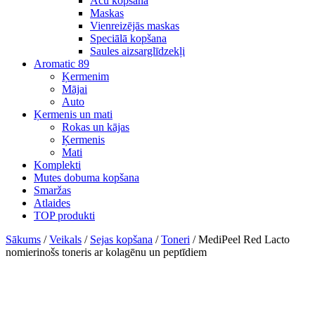
Acu kopšana
Maskas
Vienreizējās maskas
Speciālā kopšana
Saules aizsarglīdzekļi
Aromatic 89
Ķermenim
Mājai
Auto
Ķermenis un mati
Rokas un kājas
Ķermenis
Mati
Komplekti
Mutes dobuma kopšana
Smaržas
Atlaides
TOP produkti
Sākums
/
Veikals
/
Sejas kopšana
/
Toneri
/ MediPeel Red Lacto
nomierinošs toneris ar kolagēnu un peptīdiem