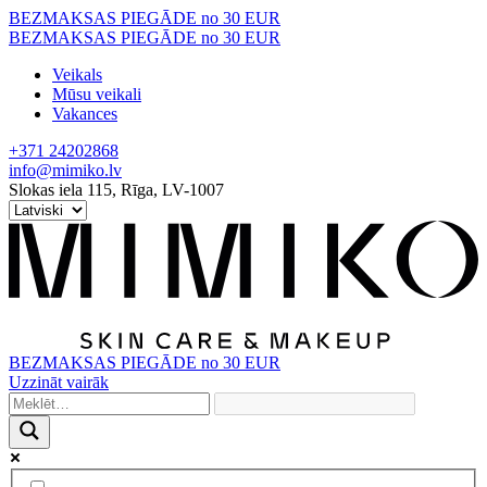
Skip
BEZMAKSAS PIEGĀDE no 30 EUR
to
BEZMAKSAS PIEGĀDE no 30 EUR
content
Veikals
Mūsu veikali
Vakances
+371 24202868
info@mimiko.lv
Slokas iela 115, Rīga, LV-1007
BEZMAKSAS PIEGĀDE no 30 EUR
Uzzināt vairāk