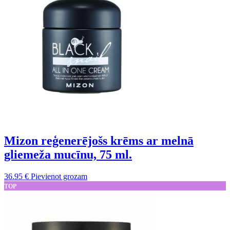
Mizon reģenerējošs krēms ar melnā
gliemeža mucīnu, 75 ml.
36.95
€
Pievienot grozam
TOP