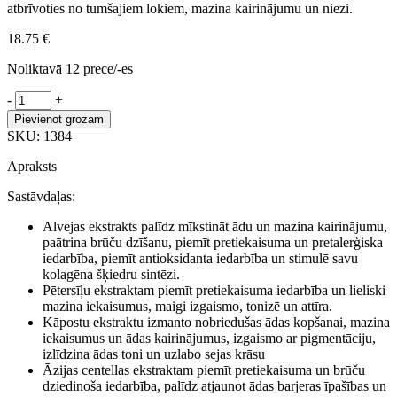
atbrīvoties no tumšajiem lokiem, mazina kairinājumu un niezi.
18.75
€
Noliktavā 12 prece/-es
Petitfee
-
+
Artichoke
Pievienot grozam
Soothing
SKU:
1384
hidrogēla
patči
Apraksts
acu
zonai
Sastāvdaļas:
ar
artišoku
Alvejas ekstrakts palīdz mīkstināt ādu un mazina kairinājumu,
ekstraktu
paātrina brūču dzīšanu, piemīt pretiekaisuma un pretalerģiska
daudzums
iedarbība, piemīt antioksidanta iedarbība un stimulē savu
kolagēna šķiedru sintēzi.
Pētersīļu ekstraktam piemīt pretiekaisuma iedarbība un lieliski
mazina iekaisumus, maigi izgaismo, tonizē un attīra.
Kāpostu ekstraktu izmanto nobriedušas ādas kopšanai, mazina
iekaisumus un ādas kairinājumus, izgaismo ar pigmentāciju,
izlīdzina ādas toni un uzlabo sejas krāsu
Āzijas centellas ekstraktam piemīt pretiekaisuma un brūču
dziedinoša iedarbība, palīdz atjaunot ādas barjeras īpašības un