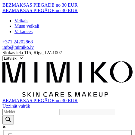
Skip
BEZMAKSAS PIEGĀDE no 30 EUR
to
BEZMAKSAS PIEGĀDE no 30 EUR
content
Veikals
Mūsu veikali
Vakances
+371 24202868
info@mimiko.lv
Slokas iela 115, Rīga, LV-1007
BEZMAKSAS PIEGĀDE no 30 EUR
Uzzināt vairāk