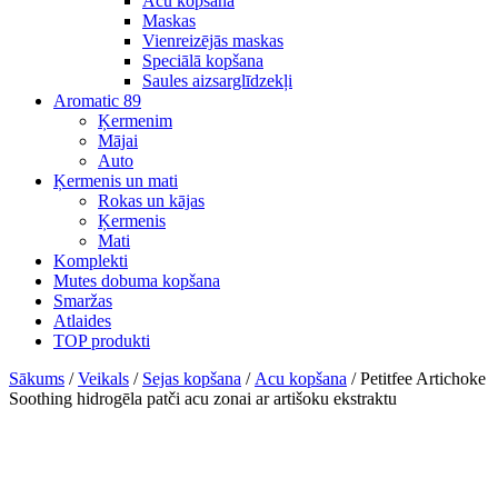
Acu kopšana
Maskas
Vienreizējās maskas
Speciālā kopšana
Saules aizsarglīdzekļi
Aromatic 89
Ķermenim
Mājai
Auto
Ķermenis un mati
Rokas un kājas
Ķermenis
Mati
Komplekti
Mutes dobuma kopšana
Smaržas
Atlaides
TOP produkti
Sākums
/
Veikals
/
Sejas kopšana
/
Acu kopšana
/ Petitfee Artichoke
Soothing hidrogēla patči acu zonai ar artišoku ekstraktu