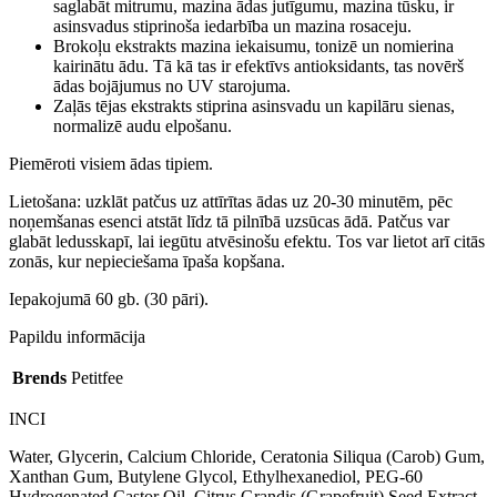
saglabāt mitrumu, mazina ādas jutīgumu, mazina tūsku, ir
asinsvadus stiprinoša iedarbība un mazina rosaceju.
Brokoļu ekstrakts mazina iekaisumu, tonizē un nomierina
kairinātu ādu. Tā kā tas ir efektīvs antioksidants, tas novērš
ādas bojājumus no UV starojuma.
Zaļās tējas ekstrakts stiprina asinsvadu un kapilāru sienas,
normalizē audu elpošanu.
Piemēroti visiem ādas tipiem.
Lietošana: uzklāt patčus uz attīrītas ādas uz 20-30 minutēm, pēc
noņemšanas esenci atstāt līdz tā pilnībā uzsūcas ādā. Patčus var
glabāt ledusskapī, lai iegūtu atvēsinošu efektu. Tos var lietot arī citās
zonās, kur nepieciešama īpaša kopšana.
Iepakojumā 60 gb. (30 pāri).
Papildu informācija
Brends
Petitfee
INCI
Water, Glycerin, Calcium Chloride, Ceratonia Siliqua (Carob) Gum,
Xanthan Gum, Butylene Glycol, Ethylhexanediol, PEG-60
Hydrogenated Castor Oil, Citrus Grandis (Grapefruit) Seed Extract,