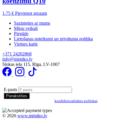
koenzīmu Q10
1.75
€
Pievienot grozam
Sazinieties ar mums
Mūsu veikali
Piegāde
Lietošanas noteikumi un privātuma politika
Vietnes karte
+371 24202868
info@mimiko.lv
Slokas iela 115, Rīga, LV-1007
Pierakstīties īpašo piedāvājumu saņemšanai
E-pasts
Pierakstoties, jūs piekrītat mūsu
konfidencialitātes politikai
©
2026
www.mimiko.lv