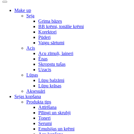
Make up
Seja
Grima bāzes
BB krēmi, tonālie krēmi
Korektori
Pūderi
Vaigu sārtumi
Acis
Acu zīmuļi, laineri
Ēnas
Skropstu tušas
Uzacis
Lūpas
Lūpu balzāmi
Lūpu krāsas
Aksesuāri
Sejas kopšana
Produkta tips
Attīrīšana
Pīlingi un skrubji
Toneri
Serumi
Emulsijas un krēmi