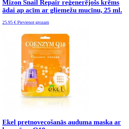
Mizon Snail Repair reģenerējošs krēms
ādai ap acīm ar gliemežu mucīnu, 25 ml.
25.95
€
Pievienot grozam
Ekel pretnovecošanās auduma maska ar